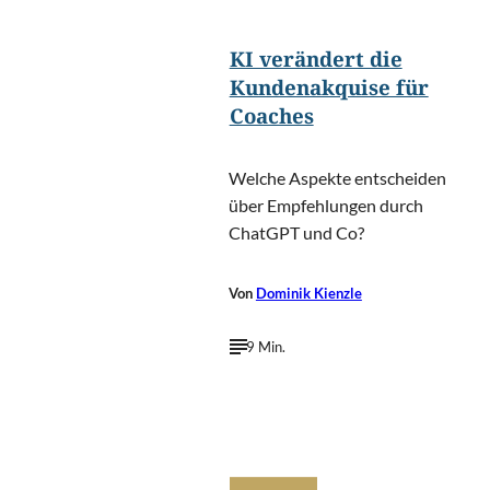
KI verändert die
Kundenakquise für
Coaches
Welche Aspekte entscheiden
über Empfehlungen durch
ChatGPT und Co?
Von
Dominik Kienzle
9 Min.
©
FAMArtPhotography/Shutterstock.com