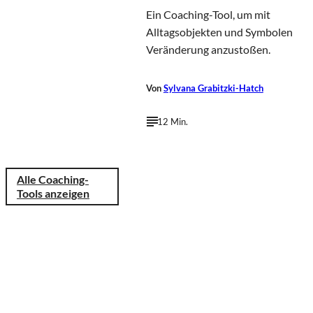
Ein Coaching-Tool, um mit
Alltagsobjekten und Symbolen
Veränderung anzustoßen.
Von
Sylvana Grabitzki-Hatch
12 Min.
Alle Coaching-
Tools anzeigen
Nuttapong
©
punna/Shutterstock.com