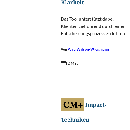
Klarheit
Das Tool unterstützt dabei,
Klienten zielführend durch einen
Entscheidungsprozess zu führen.
Von
Anja Wilson-Wiegmann
12 Min.
Zivica
©
Kerkez/Shutterstock.com
Impact-
Techniken