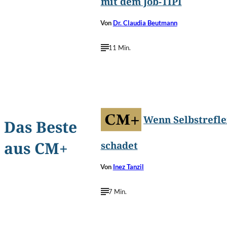
mit dem Job-TIPI
Von
Dr. Claudia Beutmann
11 Min.
©
AJP/Shutterstock.c
Wenn Selbstrefle
Das Beste
aus CM+
schadet
Von
Inez Tanzil
7 Min.
©
Login/Shutterstock.c