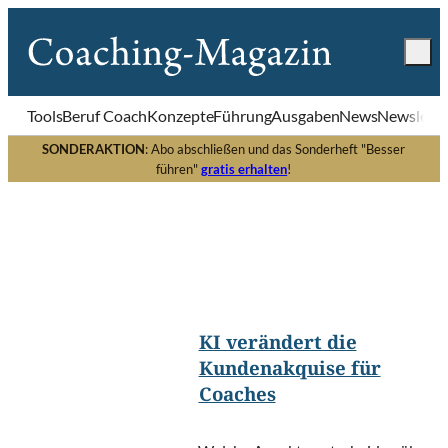
Tools
Beruf Coach
Konzepte
Führung
Ausgaben
News
Newslette
SONDERAKTION
: Abo abschließen und das Sonderheft "Besser
führen"
gratis erhalten
!
Nuttapong
©
punna/Shutterstock.com
KI verändert die
Kundenakquise für
Coaches