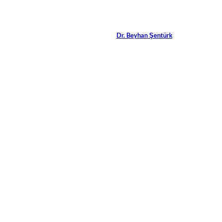
„Diversity ist eine Manageme
Aufgabe!“
Von
Dr. Beyhan Şentürk
15 Min.
Alle Artikel
anzeigen
Horizon
©
Unknown/Shutterstock.com