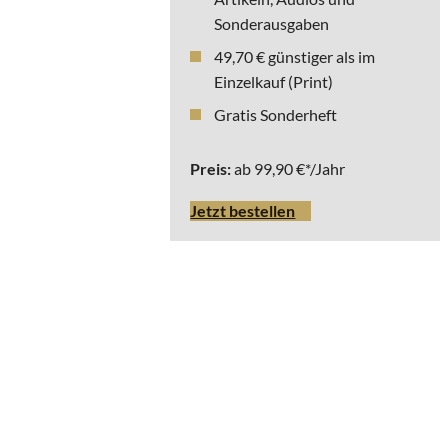
Sonderausgaben
49,70 € günstiger als im
Einzelkauf (Print)
Gratis Sonderheft
Preis:
ab 99,90 €*/Jahr
Jetzt bestellen
* Die ausgewiesenen
Bruttopreise beziehen
sich auf Deutschland
inkl. Versand. Für
Lieferungen, die im
Ausland steuerbar und
steuerpflichtig sind,