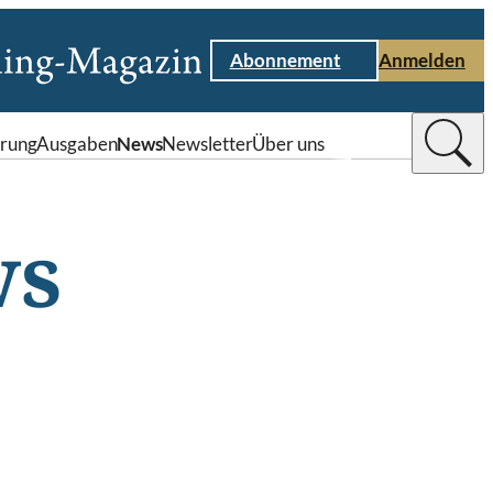
Abonnement
Anmelden
rung
Ausgaben
News
Newsletter
Über uns
ws