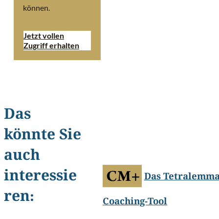
können.
Jetzt vollen
Zugriff erhalten
Das
könnte Sie
©
imtmphoto/Shutterstock
auch
interessie
Das Tetralemma
ren:
Coaching-Tool