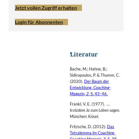
Jetzt vollen Zugriff erhalten
Login für Abonnenten
Literatur
Bache, M.; Hahne, B.;
Sidiropoulos, P. & Thumm, C.
(2020).
Der Baum der
Entwicklung.
Coaching-
Magazin, 2
, S. 43–46.
Frankl, V. E. (1977).
…
trotzdem Ja zum Leben sagen.
München: Kösel.
Fritzsche, D. (2012).
Das
Tetralemma im Coaching.
Coaching-Magazin, 3
, S. 38–