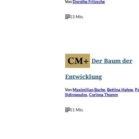
Von
Dorothe Fritzsche
13 Min.
©
Coaching-Mag
Der Baum der
Entwicklung
Von
Maximilian Bache
,
Bettina Hahne
,
P
Sidiropoulos
,
Corinna Thumm
11 Min.
©
Wachiraphorn Thongya/Shutterstock