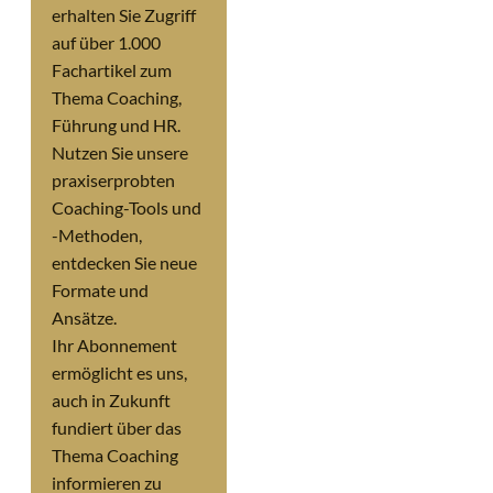
erhalten Sie Zugriff
auf über 1.000
Fachartikel zum
Thema Coaching,
Führung und HR.
Nutzen Sie unsere
praxiserprobten
Coaching-Tools und
-Methoden,
entdecken Sie neue
Formate und
Ansätze.
Ihr Abonnement
ermöglicht es uns,
auch in Zukunft
fundiert über das
Thema Coaching
informieren zu