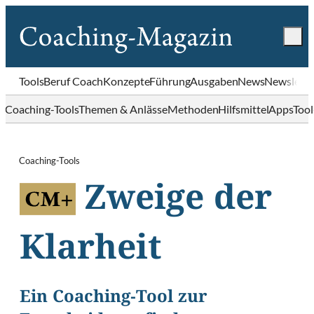
Tools
Beruf Coach
Konzepte
Führung
Ausgaben
News
Newslette
Coaching-Tools
Themen & Anlässe
Methoden
Hilfsmittel
Apps
Too
Coaching-Tools
Zweige der
Klarheit
Ein Coaching-Tool zur