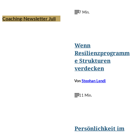
7 Min.
Coaching-Newsletter Juli
©
gfxshakib2023/Shutterstock.com
Wenn
Resilienzprogramm
e Strukturen
verdecken
Von
Stephan Lendi
11 Min.
©
shurkin_son/Shutterstock.com
Persönlichkeit im