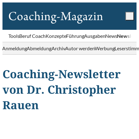
Tools
Beruf Coach
Konzepte
Führung
Ausgaben
News
Newslett
Anmeldung
Abmeldung
Archiv
Autor werden
Werbung
Leserstim
Coaching-Newsletter
von Dr. Christopher
Rauen