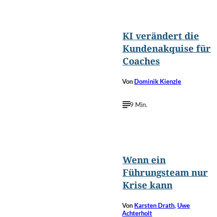
Nuttapong
©
punna/Shutterstock.com
KI verändert die
Kundenakquise für
Coaches
Von
Dominik Kienzle
9 Min.
©
ASDF_MEDIA/Shutterstock.com
Wenn ein
Führungsteam nur
Krise kann
Von
Karsten Drath
,
Uwe
Achterholt