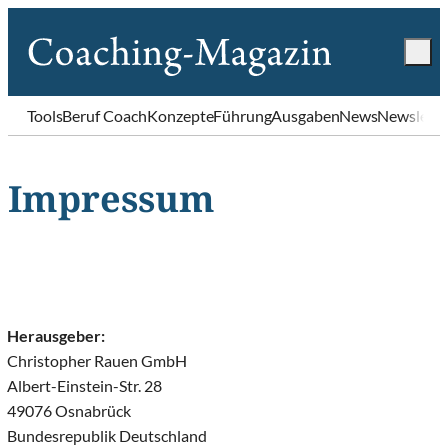
Tools
Beruf Coach
Konzepte
Führung
Ausgaben
News
Newslette
Impressum
Herausgeber:
Christopher Rauen GmbH
Albert-Einstein-Str. 28
49076 Osnabrück
Bundesrepublik Deutschland