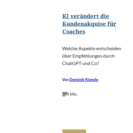
KI verändert die
Kundenakquise für
Coaches
Welche Aspekte entscheiden
über Empfehlungen durch
ChatGPT und Co?
Von
Dominik Kienzle
9 Min.
©
FAMArtPhotography/Shutterstock.com