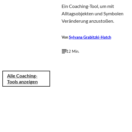
Ein Coaching-Tool, um mit
Alltagsobjekten und Symbolen
Veränderung anzustoßen.
Von
Sylvana Grabitzki-Hatch
12 Min.
Alle Coaching-
Tools anzeigen
Nuttapong
©
punna/Shutterstock.com