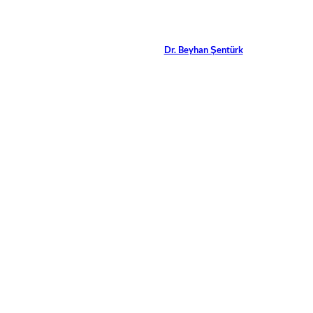
„Diversity ist eine Manageme
Aufgabe!“
Von
Dr. Beyhan Şentürk
15 Min.
Alle Artikel
anzeigen
Horizon
©
Unknown/Shutterstock.com