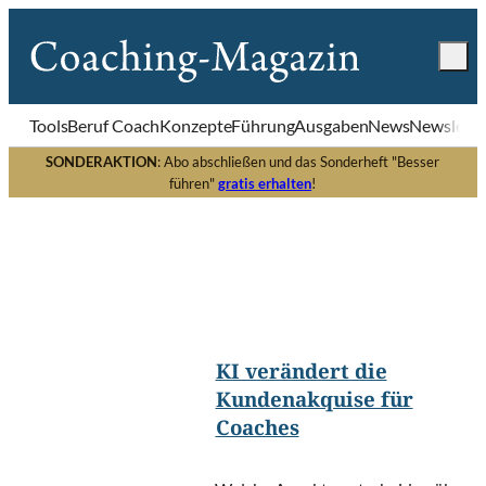
Tools
Beruf Coach
Konzepte
Führung
Ausgaben
News
Newslette
SONDERAKTION
: Abo abschließen und das Sonderheft "Besser
führen"
gratis erhalten
!
Nuttapong
©
punna/Shutterstock.com
KI verändert die
Kundenakquise für
Coaches