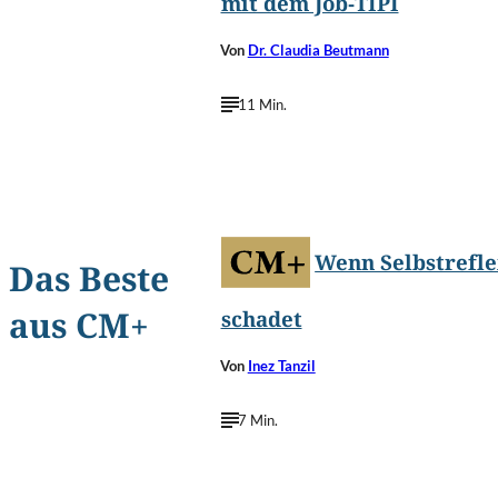
mit dem Job-TIPI
Von
Dr. Claudia Beutmann
11 Min.
©
AJP/Shutterstock.c
Wenn Selbstrefle
Das Beste
aus CM+
schadet
Von
Inez Tanzil
7 Min.
©
Login/Shutterstock.c