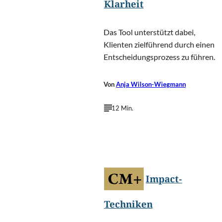
Klarheit
Das Tool unterstützt dabei,
Klienten zielführend durch einen
Entscheidungsprozess zu führen.
Von
Anja Wilson-Wiegmann
12 Min.
Zivica
©
Kerkez/Shutterstock.com
Impact-
Techniken