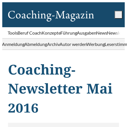
Tools
Beruf Coach
Konzepte
Führung
Ausgaben
News
Newslette
Anmeldung
Abmeldung
Archiv
Autor werden
Werbung
Leserstim
Coaching-
Newsletter Mai
2016