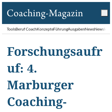
Tools
Beruf Coach
Konzepte
Führung
Ausgaben
News
Newslette
Forschungsaufr
uf: 4.
Marburger
Coaching-