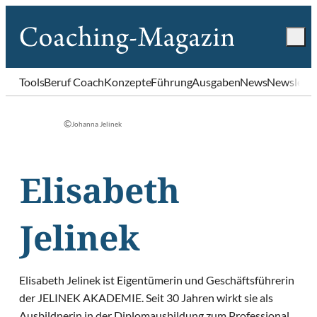
Tools
Beruf Coach
Konzepte
Führung
Ausgaben
News
Newslette
©
Johanna Jelinek
Elisabeth
Jelinek
Elisabeth Jelinek ist Eigentümerin und Geschäftsführerin
der JELINEK AKADEMIE. Seit 30 Jahren wirkt sie als
Ausbildnerin in der Diplomausbildung zum Professional