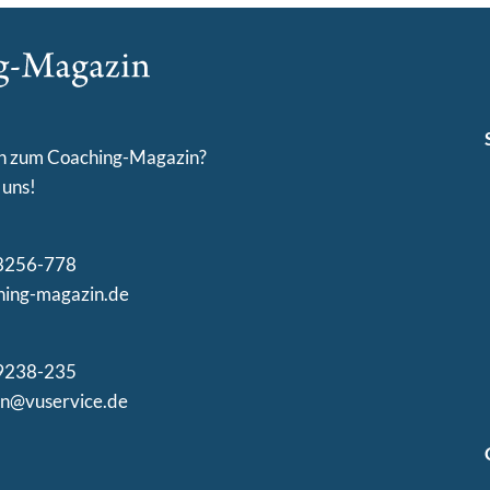
en zum Coaching-Magazin?
 uns!
 98256-778
hing-magazin.de
 9238-235
in@vuservice.de