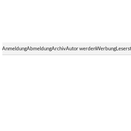
Anmeldung
Abmeldung
Archiv
Autor werden
Werbung
Lesers