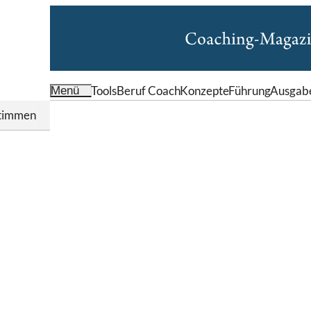
Tools
Beruf Coach
Konzepte
Führung
Ausgab
Menü
timmen