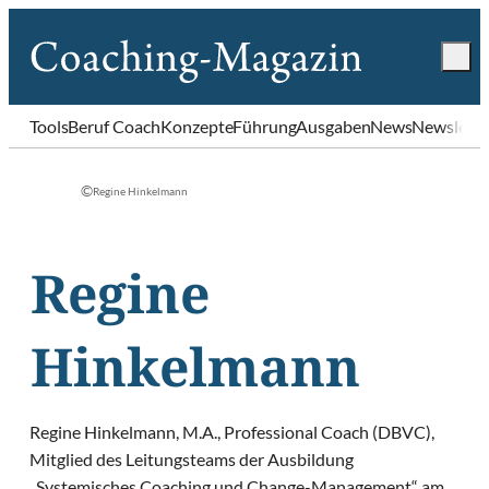
Tools
Beruf Coach
Konzepte
Führung
Ausgaben
News
Newslette
©
Regine Hinkelmann
Regine
Hinkelmann
Regine Hinkelmann, M.A., Professional Coach (DBVC),
Mitglied des Leitungsteams der Ausbildung
„Systemisches Coaching und Change-Management“ am