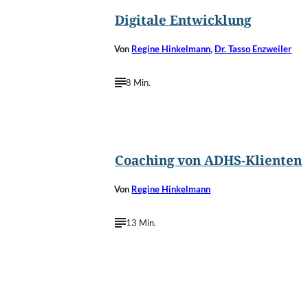
Digitale Entwicklung
Von
Regine Hinkelmann
,
Dr. Tasso Enzweiler
8 Min.
©
pattyphotoart/Shutterstock.com
Coaching von ADHS-Klienten
Von
Regine Hinkelmann
13 Min.