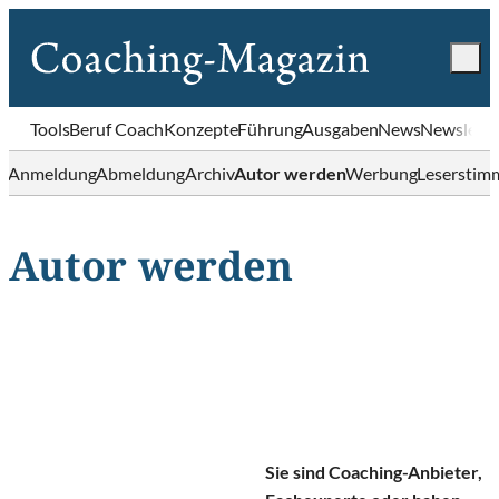
Tools
Beruf Coach
Konzepte
Führung
Ausgaben
News
Newslette
Anmeldung
Abmeldung
Archiv
Autor werden
Werbung
Leserstim
Autor werden
Sie sind Coaching-Anbieter,