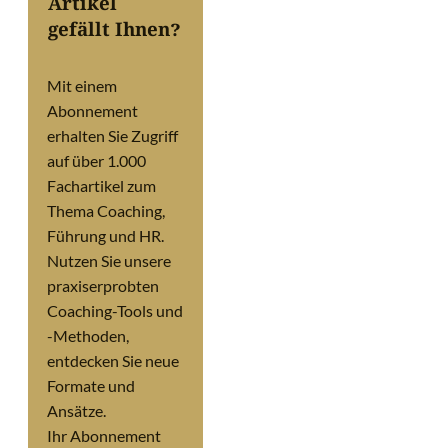
Artikel
gefällt Ihnen?
Mit einem
Abonnement
erhalten Sie Zugriff
auf über 1.000
Fachartikel zum
Thema Coaching,
Führung und HR.
Nutzen Sie unsere
praxiserprobten
Coaching-Tools und
-Methoden,
entdecken Sie neue
Formate und
Ansätze.
Ihr Abonnement