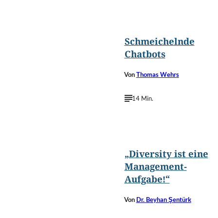
Andrey
©
Suslov/Shutterstock.com
Schmeichelnde
Chatbots
Von
Thomas Wehrs
14 Min.
©
Kfir Harbi
„Diversity ist eine
Management-
Aufgabe!“
Von
Dr. Beyhan Şentürk