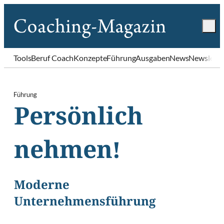
Tools
Beruf Coach
Konzepte
Führung
Ausgaben
News
Newslette
Führung
Persönlich
nehmen!
Moderne
Unternehmensführung