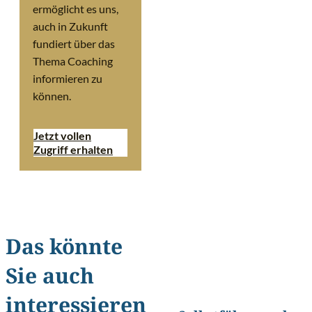
ermöglicht es uns,
auch in Zukunft
fundiert über das
Thema Coaching
informieren zu
können.
Jetzt vollen
Zugriff erhalten
Das könnte
Sie auch
©
oatawa/Shutterstock.com
interessieren