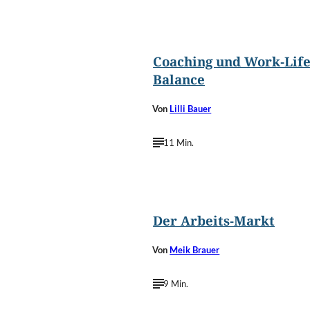
©
Iakov Kalinin/Shutterst
Coaching und Work-Life
Balance
Von
Lilli Bauer
11 Min.
©
Lisheng Chang/Unspla
Der Arbeits-Markt
Von
Meik Brauer
9 Min.