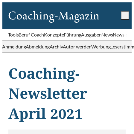
Tools
Beruf Coach
Konzepte
Führung
Ausgaben
News
Newslette
Anmeldung
Abmeldung
Archiv
Autor werden
Werbung
Leserstim
Coaching-
Newsletter
April 2021