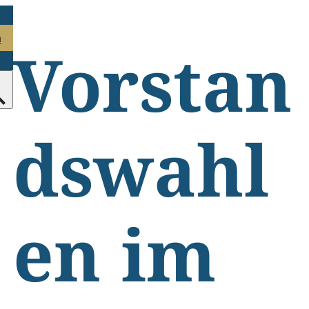
n
Vorstan
dswahl
en im