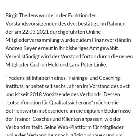
Birgit Thedens wurde in der Funktion der
Vorstandsvorsitzenden des dvct bestätigt. Im Rahmen
der am 22.03.2021 durchgeführten Online-
Mitgliederversammlung wurde zudem Finanzvorständin
Andrea Beyer erneut in ihr bisheriges Amt gewählt.
Vervollständigt wird der Vorstand fortan durch die neuen
Mitglieder Gudrun Held und Lars-Peter Linke.
Thedens ist Inhaberin eines Trainings- und Coaching-
Instituts, arbeitet seit sechs Jahren im Vorstand des dvct
und ist seit 2018 Vorsitzende des Verbands. Dessen
„Lotsenfunktion für Qualitätssicherung“ möchte die
Betriebswirtin insbesondere an die digitalen Bedürfnisse
der Trainer, Coaches und Klienten anpassen, wie der
Verband mitteilt. Seine Web-Plattform für Mitglieder
wolle der Verband demnach „zügig ausbauen und um