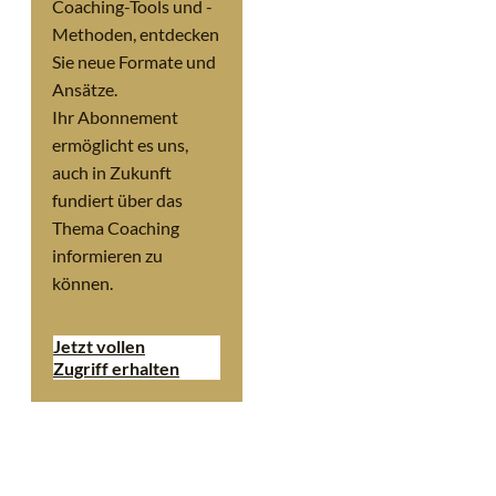
Coaching-Tools und -
Methoden, entdecken
Sie neue Formate und
Ansätze.
Ihr Abonnement
ermöglicht es uns,
auch in Zukunft
fundiert über das
Thema Coaching
informieren zu
können.
Jetzt vollen
Zugriff erhalten