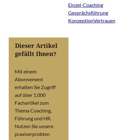
Einzel-Coaching
Gesprächsführung
Konzeption
Vertrauen
Dieser Artikel
gefällt Ihnen?
Mit einem
Abonnement
erhalten Sie Zugriff
auf über 1.000
Fachartikel zum
Thema Coaching,
Führung und HR.
Nutzen Sie unsere
praxiserprobten