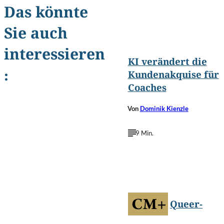
Das könnte
Nuttapong
Sie auch
©
punna/Shutterstock.com
interessieren
KI verändert die
:
Kundenakquise für
Coaches
Von
Dominik Kienzle
9 Min.
©
Andrey_Popov/Shutterstock.com
Queer-