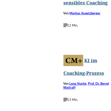
sensibles Coaching
Von
Markus Aspetzberger
12 Min.
Summit Art
©
Creations/Shutterstock.com
KI im
Coaching-Prozess
Von
Lena Starke
,
Prof. Dr. Bernd
Wallraff
13 Min.