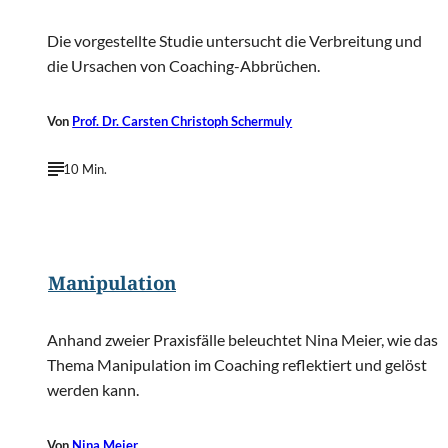
Die vorgestellte Studie untersucht die Verbreitung und
die Ursachen von Coaching-Abbrüchen.
Von
Prof. Dr. Carsten Christoph Schermuly
10 Min.
©
Peshkova/Shutterstock.com
Manipulation
Anhand zweier Praxisfälle beleuchtet Nina Meier, wie das
Thema Manipulation im Coaching reflektiert und gelöst
werden kann.
Von
Nina Meier