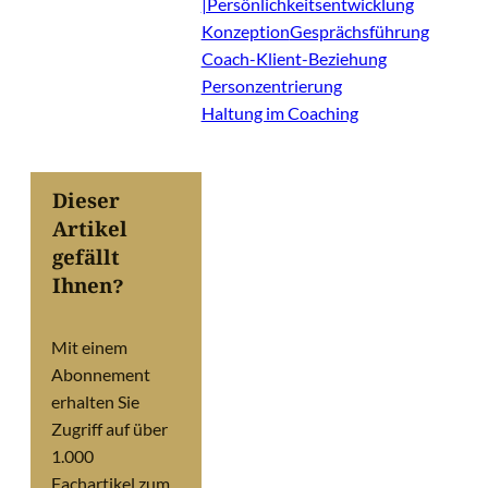
|Persönlichkeitsentwicklung
Konzeption
Gesprächsführung
Coach-Klient-Beziehung
Personzentrierung
Haltung im Coaching
Dieser
Artikel
gefällt
Ihnen?
Mit einem
Abonnement
erhalten Sie
Zugriff auf über
1.000
Fachartikel zum