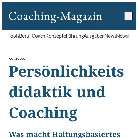
Tools
Beruf Coach
Konzepte
Führung
Ausgaben
News
Newslette
Konzepte
Persönlichkeits
didaktik und
Coaching
Was macht Haltungsbasiertes