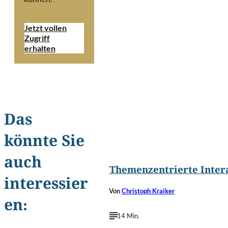
Jetzt vollen
Zugriff
erhalten
Das
könnte Sie
©
g-stockstudio/Shutterstoc
auch
Themenzentrierte Inter
interessier
Von
Christoph Kraiker
en:
14 Min.