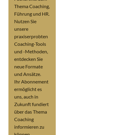
Thema Coaching,
Führung und HR.
Nutzen Sie
unsere
praxiserprobten
Coaching-Tools
und -Methoden,
entdecken Sie
neue Formate
und Ansätze.
Ihr Abonnement
ermöglicht es
uns, auch in
Zukunft fundiert
über das Thema
Coaching
informieren zu
können.