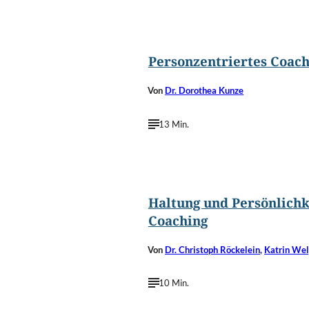
©
Gajus/Shutterstoc
Personzentriertes Coach
Von
Dr. Dorothea Kunze
13 Min.
©
Jose AS Reyes/Shutterstoc
Haltung und Persönlichk
Coaching
Von
Dr. Christoph Röckelein
,
Katrin We
10 Min.