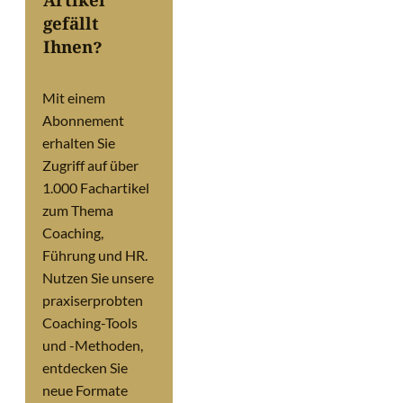
Artikel
gefällt
Ihnen?
Mit einem
Abonnement
erhalten Sie
Zugriff auf über
1.000 Fachartikel
zum Thema
Coaching,
Führung und HR.
Nutzen Sie unsere
praxiserprobten
Coaching-Tools
und -Methoden,
entdecken Sie
neue Formate