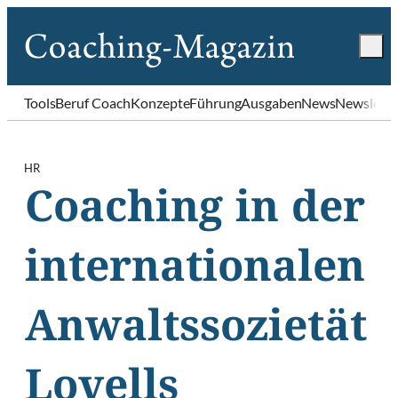
Tools
Beruf Coach
Konzepte
Führung
Ausgaben
News
Newslette
HR
Coaching in der
internationalen
Anwaltssozietät
Lovells