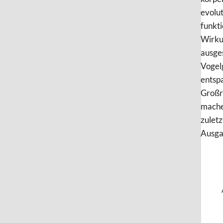
evolu
funkti
Wirku
ausge
Vogel
entsp
Großr
machen
zuletz
Ausga