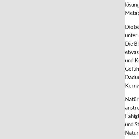
lösun
Metap
Die b
unter
Die B
etwas 
und Kö
Gefühl
Dadurc
Kernw
Natürl
anstre
Fähigk
und St
Natur