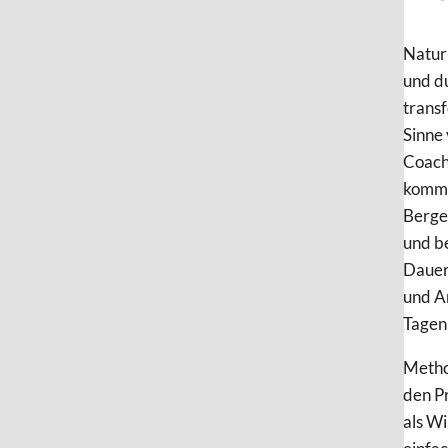
Natur-
und du
transf
Sinne 
Coach
kommt
Berge
und be
Dauer 
und An
Tagen
Metho
den P
als W