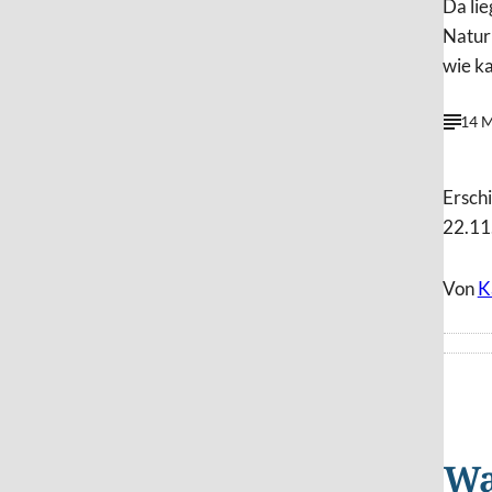
Da li
Natur
wie k
14 M
Ersch
22.11
Von
K
Wa