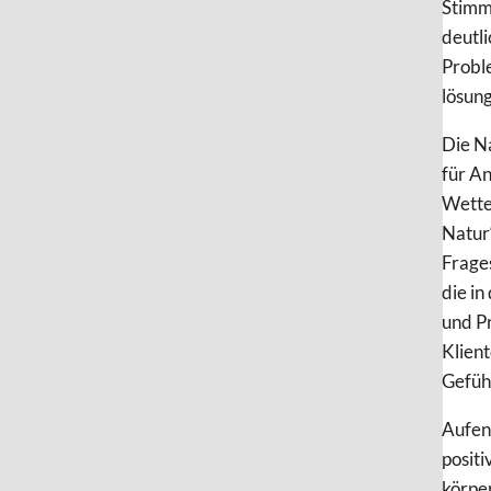
Stimm
deutli
Probl
lösung
Die Na
für A
Wette
Natur“
Frages
die in
und P
Klien
Gefüh
Aufen
positi
körper