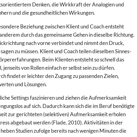
gsorientiertem Denken, die Wirkkraft der Analogien und
hern und die gesundheitlichen Wirkungen.
esondere Beziehung zwischen Klient und Coach entsteht
 anderem durch das gemeinsame Gehen in dieselbe Richtung.
lickrichtung nach vorne verbindet und nimmt den Druck,
sagen zu müssen. Klient und Coach teilen dieselben Sinnes-
rpererfahrungen. Beim Klienten entsteht so schnell das
, jenseits von Rollen einfach er selbst sein zu dürfen.
h findet er leichter den Zugang zu passenden Zielen,
erten und Lösungen.
iche Settings faszinieren und ziehen die Aufmerksamkeit
ngungslos auf sich. Dadurch kann sich die im Beruf benötigte
eit zur gerichteten (selektiven) Aufmerksamkeit erholen
ress abgebaut werden (Flade, 2010). Aktivitäten in der
 heben Studien zufolge bereits nach wenigen Minuten die