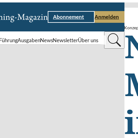
Abonnement
Anmelden
Konzep
Führung
Ausgaben
News
Newsletter
Über uns