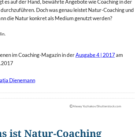
egt es auf der Hand, bewährte Angebote wie Coaching in der
 durchzuführen. Doch was genau leistet Natur-Coaching und
ann die Natur konkret als Medium genutzt werden?
in.
ienen im Coaching-Magazin in der
Ausgabe 4 | 2017
am
.2017
atja Dienemann
©
Alexey Yuzhakov/Shutterstock.com
s ist Natur-Coaching