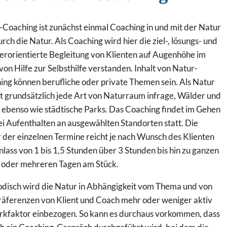
Coaching ist zunächst einmal Coaching in und mit der Natur
rch die Natur. Als Coaching wird hier die ziel-, lösungs- und
erorientierte Begleitung von Klienten auf Augenhöhe im
von Hilfe zur Selbsthilfe verstanden. Inhalt von Natur-
ing können berufliche oder private Themen sein. Als Natur
 grundsätzlich jede Art von Naturraum infrage, Wälder und
 ebenso wie städtische Parks. Das Coaching findet im Gehen
i Aufenthalten an ausgewählten Standorten statt. Die
der einzelnen Termine reicht je nach Wunsch des Klienten
lass von 1 bis 1,5 Stunden über 3 Stunden bis hin zu ganzen
 oder mehreren Tagen am Stück.
disch wird die Natur in Abhängigkeit vom Thema und von
räferenzen von Klient und Coach mehr oder weniger aktiv
irkfaktor einbezogen. So kann es durchaus vorkommen, dass