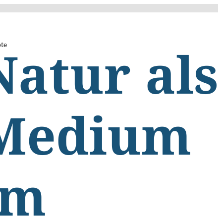
te
Natur als
Medium
im