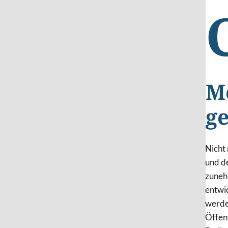
Me
g
Nicht
und d
zuneh
entwic
werde
Öffent