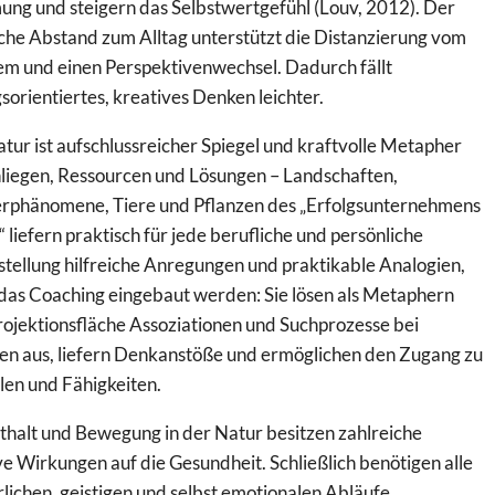
ung und steigern das Selbstwertgefühl (Louv, 2012). Der
che Abstand zum Alltag unterstützt die Distanzierung vom
em und einen Perspektivenwechsel. Dadurch fällt
sorientiertes, kreatives Denken leichter.
tur ist aufschlussreicher Spiegel und kraftvolle Metapher
nliegen, Ressourcen und Lösungen – Landschaften,
rphänomene, Tiere und Pflanzen des „Erfolgsunternehmens
 liefern praktisch für jede berufliche und persönliche
tellung hilfreiche Anregungen und praktikable Analogien,
 das Coaching eingebaut werden: Sie lösen als Metaphern
rojektionsfläche Assoziationen und Suchprozesse bei
ten aus, liefern Denkanstöße und ermöglichen den Zugang zu
len und Fähigkeiten.
thalt und Bewegung in der Natur besitzen zahlreiche
ve Wirkungen auf die Gesundheit. Schließlich benötigen alle
lichen, geistigen und selbst emotionalen Abläufe