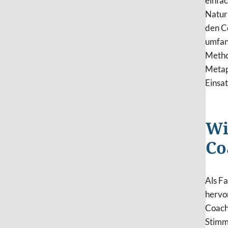
einfa
Natur 
den C
umfan
Metho
Metaph
Einsa
Wi
Co
Als F
hervo
Coach
Stimm