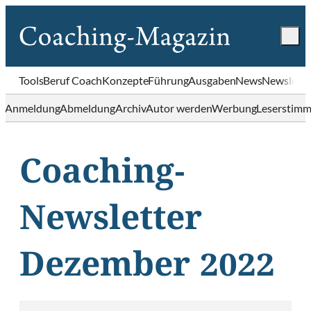
Tools
Beruf Coach
Konzepte
Führung
Ausgaben
News
Newslette
Anmeldung
Abmeldung
Archiv
Autor werden
Werbung
Leserstim
Coaching-
Newsletter
Dezember 2022