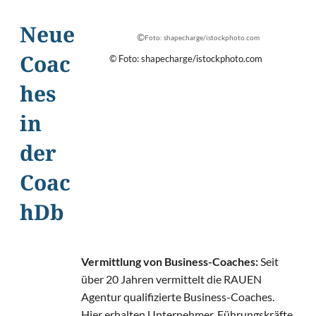
Neue
©
Foto: shapecharge/istockphoto.com
© Foto: shapecharge/istockphoto.com
Coac
hes
in
der
Coac
hDb
Vermittlung von Business-Coaches:
Seit
über 20 Jahren vermittelt die RAUEN
Agentur qualifizierte Business-Coaches.
Hier erhalten Unternehmer, Führungskräfte