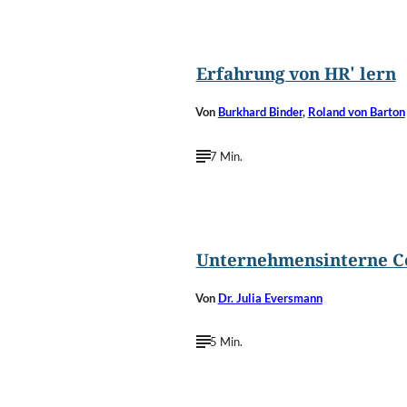
©
baranq/Shutterstoc
Erfahrung von HR' lern
Von
Burkhard Binder
,
Roland von Barton
7 Min.
©
Pressmaster/Shutterstoc
Unternehmensinterne C
Von
Dr. Julia Eversmann
5 Min.