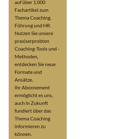
auf über 1.000
Fachartikel zum
Thema Coaching,
Führung und HR.
Nutzen Sie unsere
praxiserprobten
Coaching-Tools und -
Methoden,
entdecken Sie neue
Formate und
Ansätze.
Ihr Abonnement
ermöglicht es uns,
auch in Zukunft
fundiert über das
Thema Coaching
informieren zu
können.