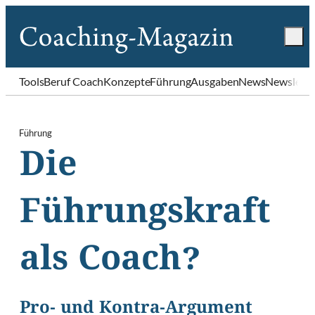
Tools
Beruf Coach
Konzepte
Führung
Ausgaben
News
Newslette
Führung
Die
Führungskraft
als Coach?
Pro- und Kontra-Argument