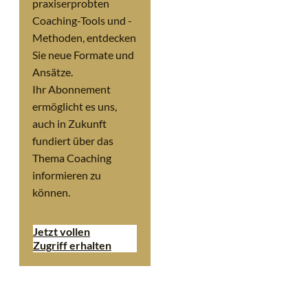
praxiserprobten
Coaching-Tools und -
Methoden, entdecken
Sie neue Formate und
Ansätze.
Ihr Abonnement
ermöglicht es uns,
auch in Zukunft
fundiert über das
Thema Coaching
informieren zu
können.
Jetzt vollen
Zugriff erhalten