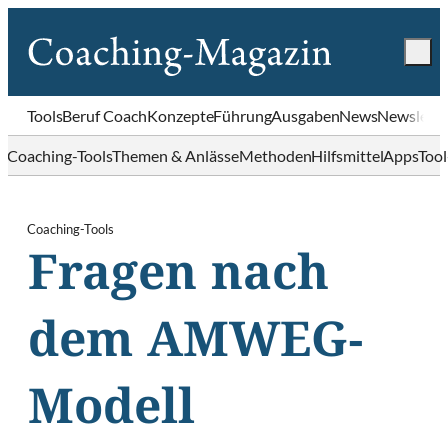
Tools
Beruf Coach
Konzepte
Führung
Ausgaben
News
Newslette
Coaching-Tools
Themen & Anlässe
Methoden
Hilfsmittel
Apps
Too
Coaching-Tools
Fragen nach
dem AMWEG-
Modell