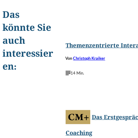
Das
könnte Sie
©
g-stockstudio/Shutterstoc
auch
Themenzentrierte Inter
interessier
Von
Christoph Kraiker
en:
14 Min.
©
Ditty_about_summer/Shutterstoc
Das Erstgesprä
Coaching