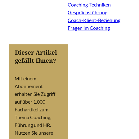
Coaching-Techniken
Gesprächsführung
Coach-Klient-Beziehung
Fragen im Coaching
Dieser Artikel
gefällt Ihnen?
Mit einem
Abonnement
erhalten Sie Zugriff
auf über 1.000
Fachartikel zum
Thema Coaching,
Führung und HR.
Nutzen Sie unsere