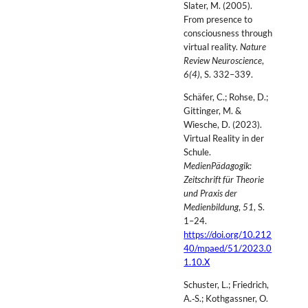
Slater, M. (2005).
From presence to
consciousness through
virtual reality.
Nature
Review Neuroscience
,
6(4)
, S. 332–339.
Schäfer, C.; Rohse, D.;
Gittinger, M. &
Wiesche, D. (2023).
Virtual Reality in der
Schule.
MedienPädagogik:
Zeitschrift für Theorie
und Praxis der
Medienbildung
,
51
, S.
1–24.
https://doi.org/10.212
40/mpaed/51/2023.0
1.10.X
Schuster, L.; Friedrich,
A.‑S.; Kothgassner, O.