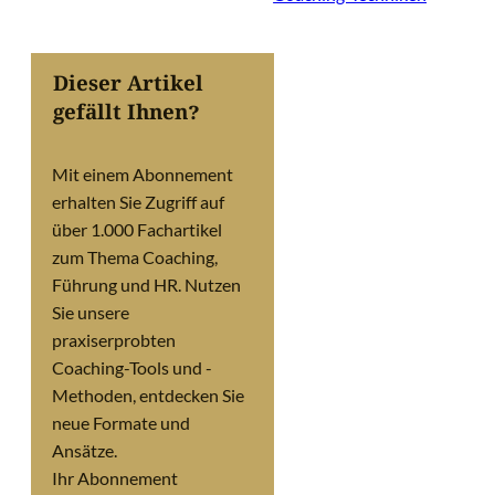
Dieser Artikel
gefällt Ihnen?
Mit einem Abonnement
erhalten Sie Zugriff auf
über 1.000 Fachartikel
zum Thema Coaching,
Führung und HR. Nutzen
Sie unsere
praxiserprobten
Coaching-Tools und -
Methoden, entdecken Sie
neue Formate und
Ansätze.
Ihr Abonnement