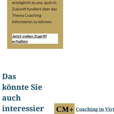
ermöglicht es uns, auch in
Zukunft fundiert über das
Thema Coaching
informieren zu können.
Jetzt vollen Zugriff
erhalten
Das
könnte Sie
©
leungchopan/Shutterstoc
auch
interessier
Coaching in Vir