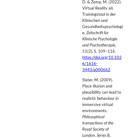
D. & Zemp, M. (2022).
Virtual Reality als
Trainingstool in der
Klinischen und
Gesundheitspsychologi
e.
Zeitschrift für
Klinische Psychologie
und Psychotherapie
,
51(2)
, S. 109–116.
https://doi.org/10.102
6/1616-
3443/a000662
Slater, M. (2009).
Place illusion and
plausibility can lead to
realistic behaviour in
immersive virtual
environments.
Philosophical
transactions of the
Royal Society of
London. Series B,