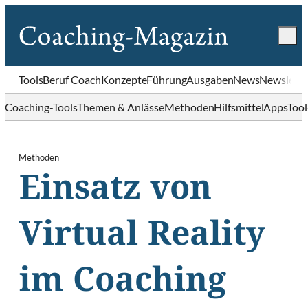
Tools
Beruf Coach
Konzepte
Führung
Ausgaben
News
Newslette
Coaching-Tools
Themen & Anlässe
Methoden
Hilfsmittel
Apps
Too
Methoden
Einsatz von
Virtual Reality
im Coaching