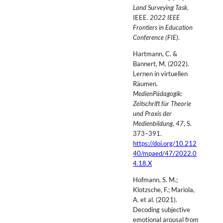
Land Surveying Task
.
IEEE.
2022 IEEE
Frontiers in Education
Conference (FIE)
.
Hartmann, C. &
Bannert, M. (2022).
Lernen in virtuellen
Räumen.
MedienPädagogik:
Zeitschrift für Theorie
und Praxis der
Medienbildung
,
47
, S.
373–391.
https://doi.org/10.212
40/mpaed/47/2022.0
4.18.X
Hofmann, S. M.;
Klotzsche, F.; Mariola,
A. et al. (2021).
Decoding subjective
emotional arousal from