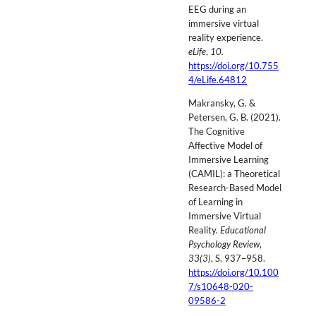
EEG during an
immersive virtual
reality experience.
eLife
,
10.
https://doi.org/10.755
4/eLife.64812
Makransky, G. &
Petersen, G. B. (2021).
The Cognitive
Affective Model of
Immersive Learning
(CAMIL): a Theoretical
Research-Based Model
of Learning in
Immersive Virtual
Reality.
Educational
Psychology Review
,
33(3)
, S. 937–958.
https://doi.org/10.100
7/s10648-020-
09586-2