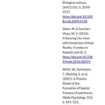
Biological sciences
,
364(1535)
, S. 3549–
3557.
https://doi.org/10.109
8/rstb.2009.0138
Slater, M. & Sanchez-
Vives, M. V. (2016).
Enhancing Our Lives
with Immersive Virtual
Reality.
Frontiers in
Robotics and AI
,
3.
https://doi.org/10.338
9/frobt.2016.00074
Wirth, W.; Hartmann,
T.; Böcking, S. et al.
(2007). A Process
Model of the
Formation of Spatial
Presence Experiences.
Media Psychology
,
9(3)
,
S. 493–525.