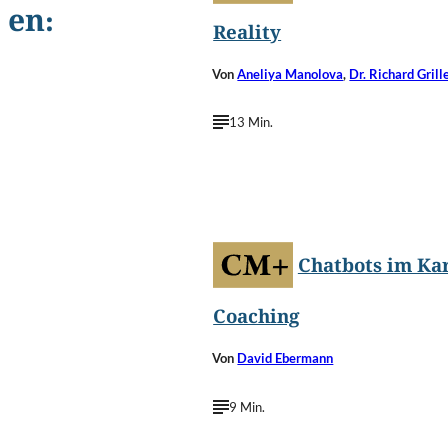
en:
Reality
Von
Aneliya Manolova
,
Dr. Richard Gril
13 Min.
©
TippaPatt/Shutterstoc
Chatbots im Kar
Coaching
Von
David Ebermann
9 Min.