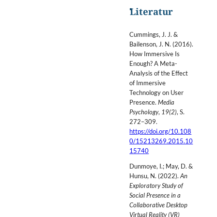
Literatur
Cummings, J. J. &
Bailenson, J. N. (2016).
How Immersive Is
Enough? A Meta-
Analysis of the Effect
of Immersive
Technology on User
Presence.
Media
Psychology
,
19(2)
, S.
272–309.
https://doi.org/10.108
0/15213269.2015.10
15740
Dunmoye, I.; May, D. &
Hunsu, N. (2022).
An
Exploratory Study of
Social Presence in a
Collaborative Desktop
Virtual Reality (VR)