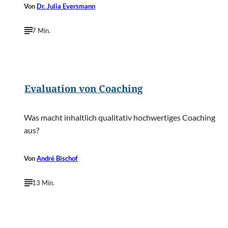
Von
Dr. Julia Eversmann
7 Min.
©
stockyimages/Shutterstock.com
Evaluation von Coaching
Was macht inhaltlich qualitativ hochwertiges Coaching
aus?
Von
André Bischof
13 Min.
©
Tashatuvango/Shutterstock.com