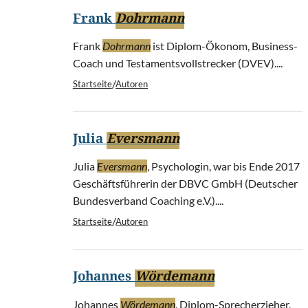
Frank
Dohrmann
Frank
Dohrmann
ist Diplom-Ökonom, Business-
Coach und Testamentsvollstrecker (DVEV)....
/
Startseite
Autoren
Julia
Eversmann
Julia
Eversmann
, Psychologin, war bis Ende 2017
Geschäftsführerin der DBVC GmbH (Deutscher
Bundesverband Coaching e.V.)....
/
Startseite
Autoren
Johannes
Wördemann
Johannes
Wördemann
, Diplom-Sprecherzieher,