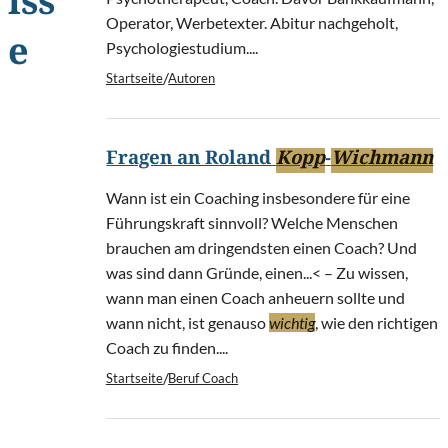
iss
Operator, Werbetexter. Abitur nachgeholt,
e
Psychologiestudium....
/
Startseite
Autoren
Fragen an Roland
Kopp
-
Wichmann
Wann ist ein Coaching insbesondere für eine
Führungskraft sinnvoll? Welche Menschen
brauchen am dringendsten einen Coach? Und
was sind dann Gründe, einen...< – Zu wissen,
wann man einen Coach anheuern sollte und
wann nicht, ist genauso
wichtig
, wie den richtigen
Coach zu finden....
/
Startseite
Beruf Coach