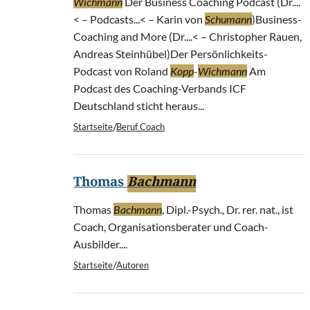
Wichmann
Der Business Coaching Podcast (Dr....
< – Podcasts...< – Karin von
Schumann
)Business-
Coaching and More (Dr....< – Christopher Rauen,
Andreas Steinhübel)Der Persönlichkeits-
Podcast von Roland
Kopp
-
Wichmann
Am
Podcast des Coaching-Verbands ICF
Deutschland sticht heraus...
/
Startseite
Beruf Coach
Thomas
Bachmann
Thomas
Bachmann
, Dipl.-Psych., Dr. rer. nat., ist
Coach, Organisationsberater und Coach-
Ausbilder....
/
Startseite
Autoren