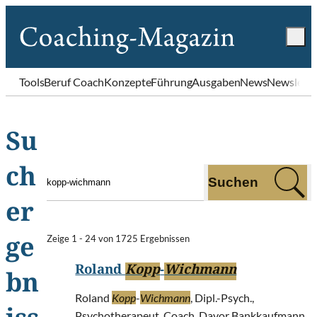
Tools
Beruf Coach
Konzepte
Führung
Ausgaben
News
Newslette
Su
ch
Suchen
er
Zeige 1 - 24 von 1725 Ergebnissen
ge
Roland
Kopp
-
Wichmann
bn
Roland
Kopp
-
Wichmann
, Dipl.-Psych.,
Psychotherapeut, Coach. Davor Bankkaufmann,