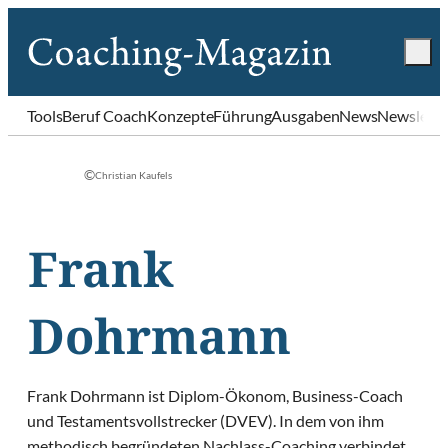
Tools
Beruf Coach
Konzepte
Führung
Ausgaben
News
Newslette
©
Christian Kaufels
Frank
Dohrmann
Frank Dohrmann ist Diplom-Ökonom, Business-Coach
und Testamentsvollstrecker (DVEV). In dem von ihm
methodisch begründeten Nachlass-Coaching verbindet