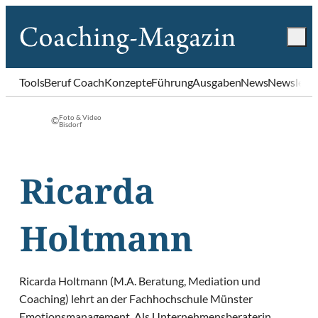
Tools
Beruf Coach
Konzepte
Führung
Ausgaben
News
Newslette
Foto & Video
©
Bisdorf
Ricarda
Holtmann
Ricarda Holtmann (M.A. Beratung, Mediation und
Coaching) lehrt an der Fachhochschule Münster
Emotionsmanagement. Als Unternehmensberaterin