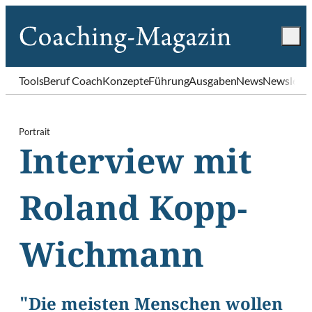
Tools
Beruf Coach
Konzepte
Führung
Ausgaben
News
Newslette
Portrait
Interview mit
Roland Kopp-
Wichmann
"Die meisten Menschen wollen