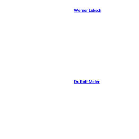
Von
Werner Luksch
16 Min.
Elisabeth M. Urbitsch,
©
Hamburg
Coaching-Fragen an Dr.
Rolf Meier
Von
Dr. Rolf Meier
4 Min.
©
Lightspring/Shutterstock.com
Mentoring 4.0