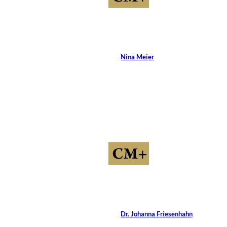
Coaching-Anbieter
erkennen
Von
Nina Meier
8 Min.
©
alkiona25/Shutterstock.com
Die Wirkung
von Pferden im
Coaching
Von
Dr. Johanna Friesenhahn