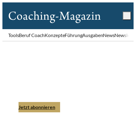
Tools
Beruf Coach
Konzepte
Führung
Ausgaben
News
Newslette
Coaching-Magazin
Ausgabe 4 | 2015
Jetzt abonnieren
Einzelheft bestellen
PDF-Download