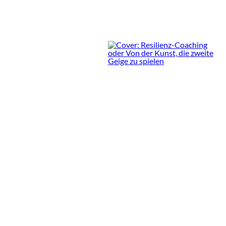
3 Min.
Resilienz-Coaching oder
Von der Kunst, die zweite
Geige zu spielen
Rezension von Björn Rohde-
Liebenau