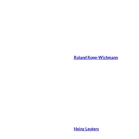
Artikel im
Magazin:
Gudrun-Holde Ortner,
©
Heidelberg
Interview mit Roland
Kopp-Wichmann
Von
Roland Kopp-Wichmann
28 Min.
Angelo
©
Giampiccolo/Shutterstock.com
Leadership neu
erfahren im Cockpit
Von
Heinz Leuters