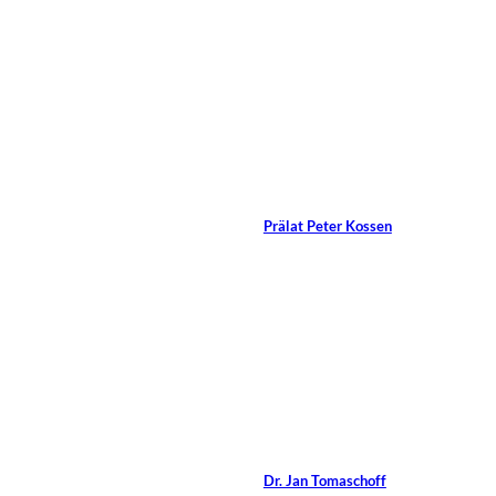
13 Min.
©
Mopic/Shutterstock.com
Selbstbegrenzung
durch Ethik und Moral
Von
Prälat Peter Kossen
15 Min.
©
Jan Tomaschoff
Selbst-Coaching mit
Conrad Coach
Von
Dr. Jan Tomaschoff