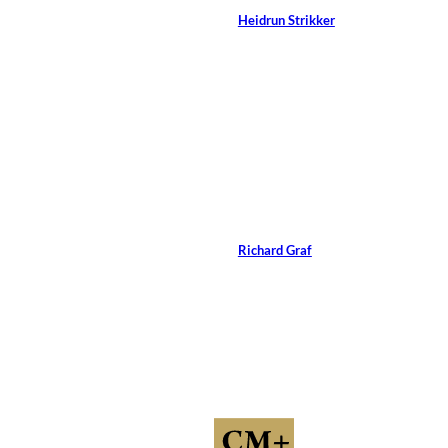
Von
Heidrun Strikker
12 Min.
Andrey
©
Pavlov/Shutterstock.com
Coaching-Tool: K-I-E
Güteprozess
Von
Richard Graf
11 Min.
Dragon
©
Images/Shutterstock.com
Unseriöse