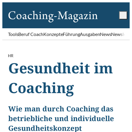
Tools
Beruf Coach
Konzepte
Führung
Ausgaben
News
Newslette
HR
Gesundheit im
Coaching
Wie man durch Coaching das
betriebliche und individuelle
Gesundheitskonzept