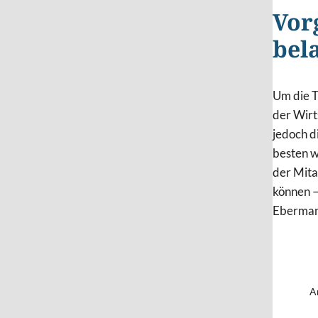
Vor
bel
Um die T
der Wirts
jedoch d
besten w
der Mita
können –
Eberman
A