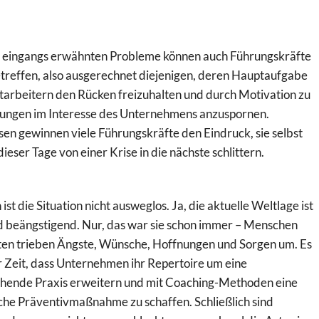
 eingangs erwähnten Probleme können auch Führungskräfte
etreffen, also ausgerechnet diejenigen, deren Hauptaufgabe
Mitarbeitern den Rücken freizuhalten und durch Motivation zu
tungen im Interesse des Unternehmens anzuspornen.
sen gewinnen viele Führungskräfte den Eindruck, sie selbst
eser Tage von einer Krise in die nächste schlittern.
st die Situation nicht ausweglos. Ja, die aktuelle Weltlage ist
d beängstigend. Nur, das war sie schon immer – Menschen
iten trieben Ängste, Wünsche, Hoffnungen und Sorgen um. Es
er Zeit, dass Unternehmen ihr Repertoire um eine
hende Praxis erweitern und mit Coaching-Methoden eine
iche Präventivmaßnahme zu schaffen. Schließlich sind