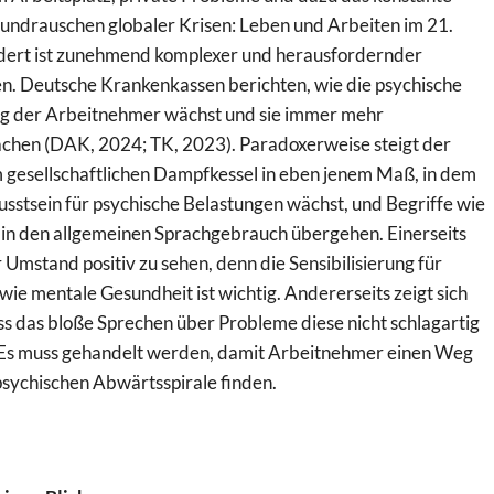
undrauschen globaler Krisen: Leben und Arbeiten im 21.
ert ist zunehmend komplexer und herausfordernder
. Deutsche Krankenkassen berichten, wie die psychische
g der Arbeitnehmer wächst und sie immer mehr
hen (DAK, 2024; TK, 2023). Paradoxerweise steigt der
 gesellschaftlichen Dampfkessel in eben jenem Maß, in dem
sstsein für psychische Belastungen wächst, und Begriffe wie
“ in den allgemeinen Sprachgebrauch übergehen. Einerseits
r Umstand positiv zu sehen, denn die Sensibilisierung für
ie mentale Gesundheit ist wichtig. Andererseits zeigt sich
ss das bloße Sprechen über Probleme diese nicht schlagartig
Es muss gehandelt werden, damit Arbeitnehmer einen Weg
psychischen Abwärtsspirale finden.