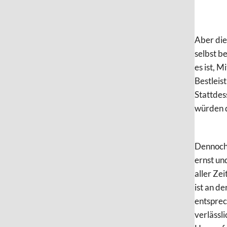
Aber die
selbst b
es ist, 
Bestleis
Stattdes
würden di
Dennoch i
ernst un
aller Ze
ist an d
entsprec
verlässl