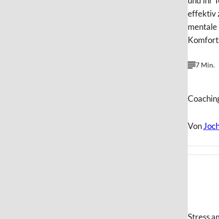
und ihr 
effektiv
mentale 
Komfortz
7 Min.
Coachin
Von
Joc
Stress a