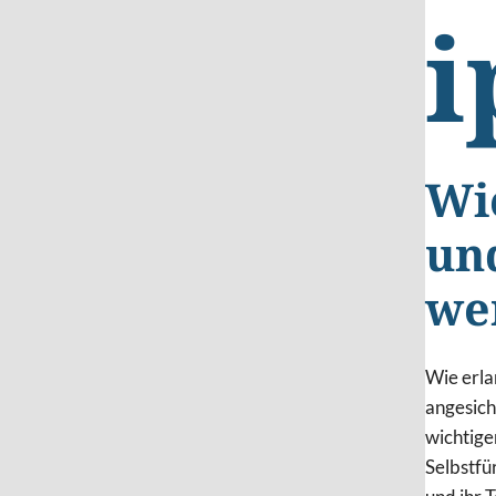
i
Wi
un
we
Wie erla
angesic
wichtige
Selbstfür