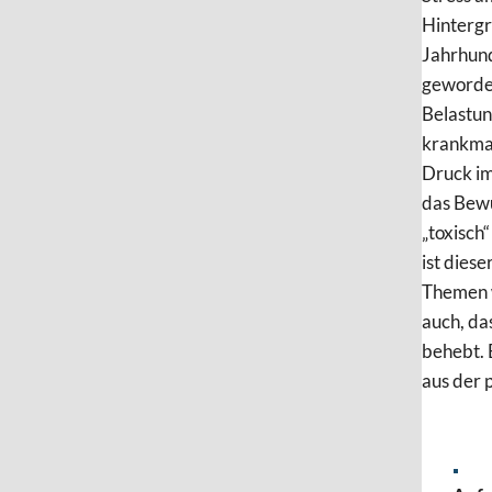
Hintergr
Jahrhund
geworden
Belastun
krankmac
Druck im
das Bewu
„toxisch
ist diese
Themen w
auch, da
behebt. 
aus der 