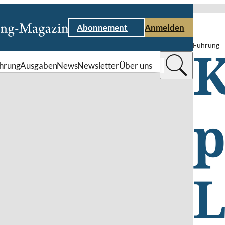
Abonnement
Anmelden
Führung
K
hrung
Ausgaben
News
Newsletter
Über uns
p
L