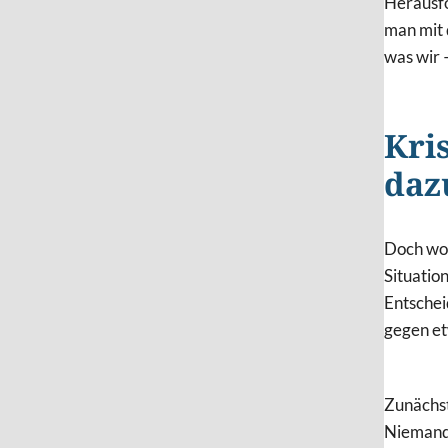
Herausfo
man mit 
was wir 
Kri
daz
Doch wor
Situatio
Entschei
gegen et
Zunächst
Niemand 