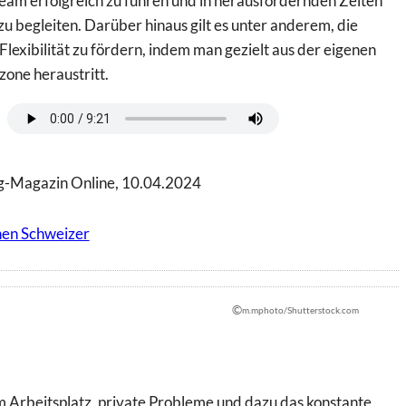
Team erfolgreich zu führen und in herausfordernden Zeiten
 zu begleiten. Darüber hinaus gilt es unter anderem, die
Flexibilität zu fördern, indem man gezielt aus der eigenen
one heraustritt.
g-Magazin Online, 10.04.2024
hen Schweizer
©
m.mphoto/Shutterstock.com
m Arbeitsplatz, private Probleme und dazu das konstante