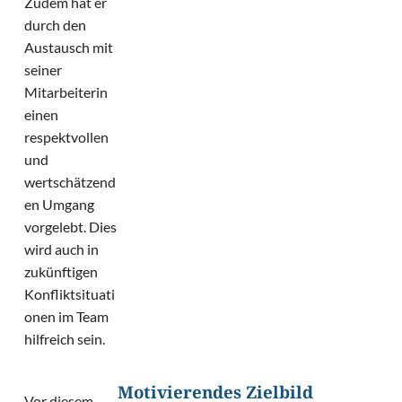
Zudem hat er
durch den
Austausch mit
seiner
Mitarbeiterin
einen
respektvollen
und
wertschätzend
en Umgang
vorgelebt. Dies
wird auch in
zukünftigen
Konfliktsituati
onen im Team
hilfreich sein.
Motivierendes Zielbild
Vor diesem