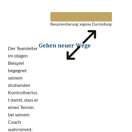
Abb. 1: Krisenerleben und
Neuorientierung; eigene Darstellung
Gehen neuer Wege
Der Teamleiter
im obigen
Beispiel
begegnet
seinem
drohenden
Kontrollverlus
t damit, dass er
einen Termin
bei seinem
Coach
wahrnimmt.