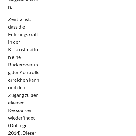
n.
Zentral ist,
dass die
Führungskraft
in der
Krisensituatio
n eine
Rückeroberun
g der Kontrolle
erreichen kann
und den
Zugang zu den
eigenen
Ressourcen
wiederfindet
(Dollinger,
2014). Dieser