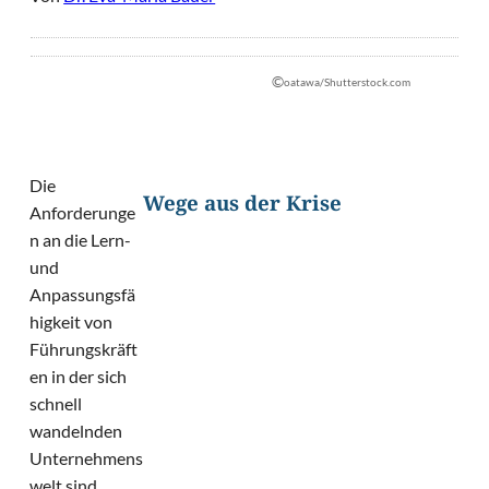
©
oatawa/Shutterstock.com
Die
Wege aus der Krise
Anforderunge
n an die Lern-
und
Anpassungsfä
higkeit von
Führungskräft
en in der sich
schnell
wandelnden
Unternehmens
welt sind