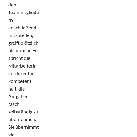
den
Teammitgliede
rn
anschließend
mitzuteilen,
greift plötzlich
nicht mehr. Er
spricht die
Mitarbeiterin
an, die er für
kompetent
hält, die
Aufgaben
rasch
selbständig zu
übernehmen.
Sie übernimmt
viel