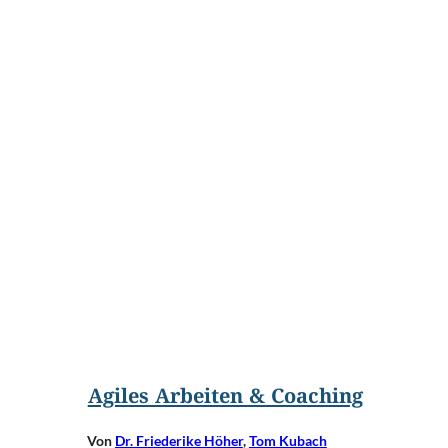
©
frankie's/Shutterstock.com
Agiles Arbeiten & Coaching
Von
Dr. Friederike Höher
,
Tom Kubach