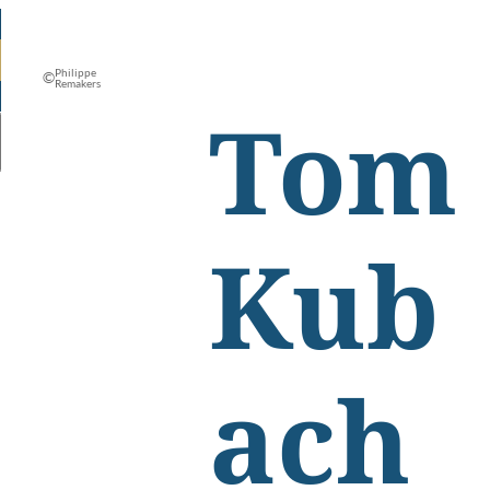
Philippe
©
Remakers
Tom
Kub
ach