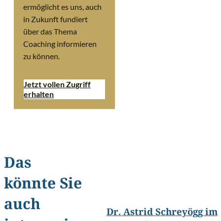
ermöglicht es uns, auch
in Zukunft fundiert
über das Thema
Coaching informieren
zu können.
Jetzt vollen Zugriff
erhalten
Das
könnte Sie
©
Foto-Studio Wallenberg, 
auch
Dr. Astrid Schreyögg im