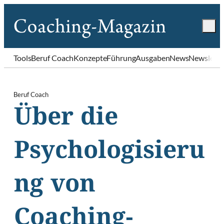
Tools
Beruf Coach
Konzepte
Führung
Ausgaben
News
Newslette
Beruf Coach
Über die
Psychologisieru
ng von
Coaching-