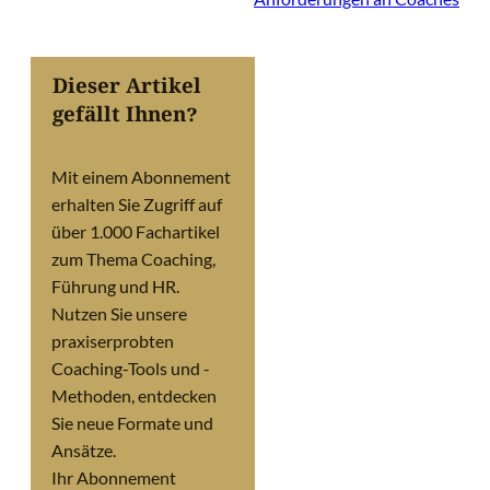
Dieser Artikel
gefällt Ihnen?
Mit einem Abonnement
erhalten Sie Zugriff auf
über 1.000 Fachartikel
zum Thema Coaching,
Führung und HR.
Nutzen Sie unsere
praxiserprobten
Coaching-Tools und -
Methoden, entdecken
Sie neue Formate und
Ansätze.
Ihr Abonnement