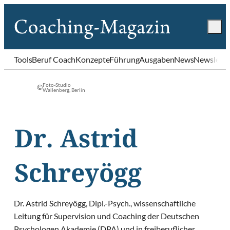
Tools
Beruf Coach
Konzepte
Führung
Ausgaben
News
Newslette
Foto-Studio
©
Wallenberg, Berlin
Dr. Astrid
Schreyögg
Dr. Astrid Schreyögg, Dipl.-Psych., wissenschaftliche
Leitung für Supervision und Coaching der Deutschen
Psychologen Akademie (DPA) und in freiberuflicher