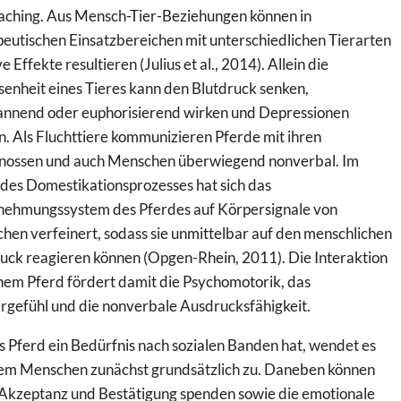
aching. Aus Mensch-Tier-Beziehungen können in
eutischen Einsatzbereichen mit unterschiedlichen Tierarten
ve Effekte resultieren (Julius et al., 2014). Allein die
enheit eines Tieres kann den Blutdruck senken,
annend oder euphorisierend wirken und Depressionen
n. Als Fluchttiere kommunizieren Pferde mit ihren
nossen und auch Menschen überwiegend nonverbal. Im
 des Domestikationsprozesses hat sich das
ehmungssystem des Pferdes auf Körpersignale von
en verfeinert, sodass sie unmittelbar auf den menschlichen
uck reagieren können (Opgen-Rhein, 2011). Die Interaktion
nem Pferd fördert damit die Psychomotorik, das
rgefühl und die nonverbale Ausdrucksfähigkeit.
 Pferd ein Bedürfnis nach sozialen Banden hat, wendet es
dem Menschen zunächst grundsätzlich zu. Daneben können
 Akzeptanz und Bestätigung spenden sowie die emotionale