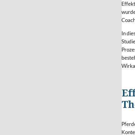
Effekt
wurde
Coachi
In die
Studi
Prozes
beste
Wirka
Ef
Th
Pferd
Kontex