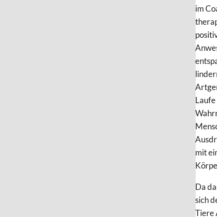
im Co
therap
positi
Anwes
entsp
linder
Artge
Laufe
Wahrn
Mensch
Ausdr
mit ei
Körpe
Da das
sich 
Tiere