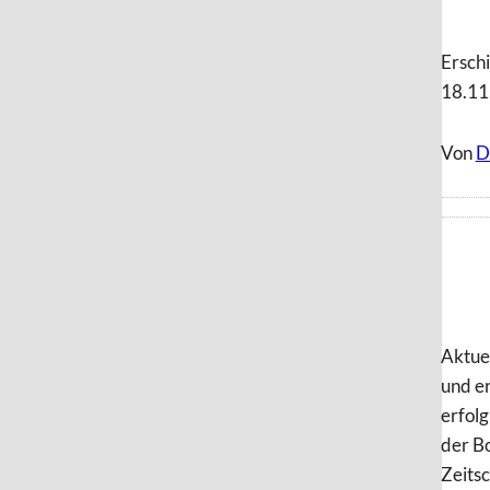
Ersch
18.11
Von
D
Aktue
und e
erfolg
der Bo
Zeitsc