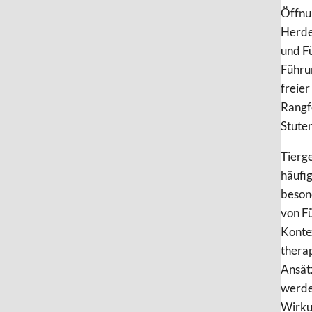
Öffnu
Herden
und Fü
Führu
freie
Rangf
Stuten
Tierg
häufig
beson
von F
Konte
therap
Ansät
werde
Wirku