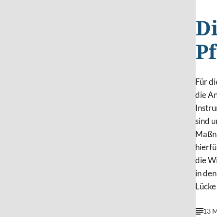
D
P
Für di
die An
Instr
sind u
Maßna
hierfü
die W
in den
Lücke 
13 M