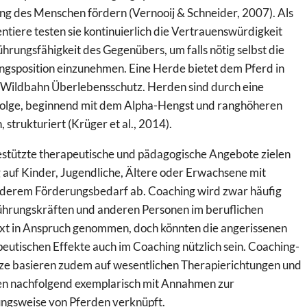
ng des Menschen fördern (Vernooij & Schneider, 2007). Als
tiere testen sie kontinuierlich die Vertrauenswürdigkeit
hrungsfähigkeit des Gegenübers, um falls nötig selbst die
ngsposition einzunehmen. Eine Herde bietet dem Pferd in
r Wildbahn Überlebensschutz. Herden sind durch eine
olge, beginnend mit dem Alpha-Hengst und ranghöheren
, strukturiert (Krüger et al., 2014).
estützte therapeutische und pädagogische Angebote zielen
 auf Kinder, Jugendliche, Ältere oder Erwachsene mit
derem Förderungsbedarf ab. Coaching wird zwar häufig
ührungskräften und anderen Personen im beruflichen
xt in Anspruch genommen, doch könnten die angerissenen
eutischen Effekte auch im Coaching nützlich sein. Coaching-
ze basieren zudem auf wesentlichen Therapierichtungen und
n nachfolgend exemplarisch mit Annahmen zur
ngsweise von Pferden verknüpft.