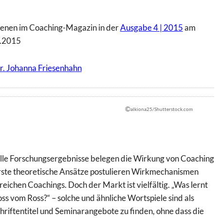
ienen im Coaching-Magazin in der
Ausgabe 4 | 2015
am
.2015
r. Johanna Friesenhahn
©
alkiona25/Shutterstock.com
lle Forschungsergebnisse belegen die Wirkung von Coaching
rste theoretische Ansätze postulieren Wirkmechanismen
reichen Coachings. Doch der Markt ist vielfältig. „Was lernt
ss vom Ross?“ – solche und ähnliche Wortspiele sind als
hriftentitel und Seminarangebote zu finden, ohne dass die