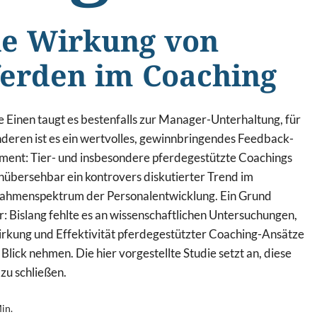
ie Wirkung von
ferden im Coaching
e Einen taugt es bestenfalls zur Manager-Unterhaltung, für
deren ist es ein wertvolles, gewinnbringendes Feedback-
ument: Tier- und insbesondere pferdegestützte Coachings
nübersehbar ein kontrovers diskutierter Trend im
hmenspektrum der Personalentwicklung. Ein Grund
r: Bislang fehlte es an wissenschaftlichen Untersuchungen,
irkung und Effektivität pferdegestützter Coaching-Ansätze
 Blick nehmen. Die hier vorgestellte Studie setzt an, diese
zu schließen.
in.