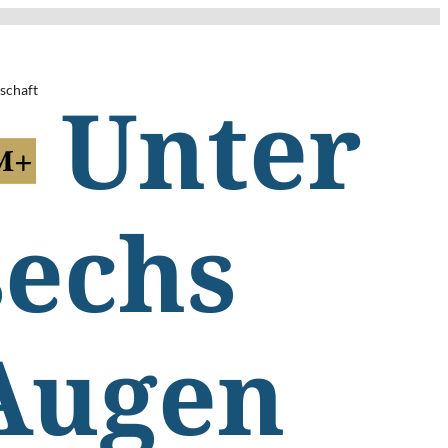
schaft
Unter
sechs
Augen