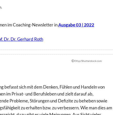
n.
nen im Coaching-Newsletter in
Ausgabe 03 | 2022
f. Dr. Dr. Gerhard Roth
©
Ollyy/Shutterstock.com
g befasst sich mit dem Denken, Fühlen und Handeln von
n im Privat- und Berufsleben und zielt darauf ab,
ende Probleme, Störungen und Defizite zu beheben sowie
gsfähigkeit zu erhalten bzw. zu verbessern. Wie man dies am
erreicht, dazu gibt es viele Meinungen. Aus Sicht vieler