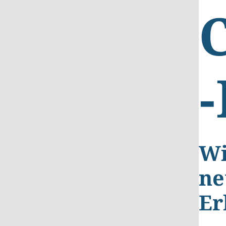
-
Wi
ne
Er