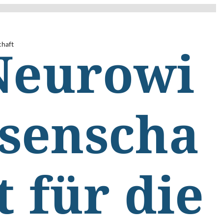
chaft
Neurowi
ssenscha
t für die