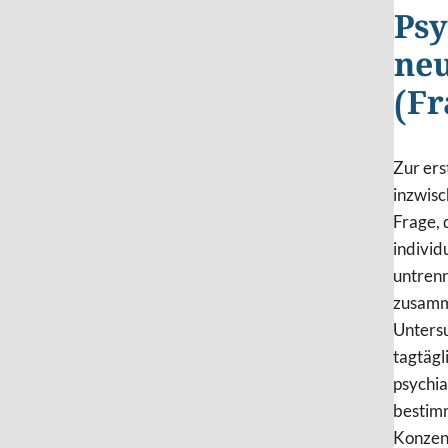
Psy
neu
(Fr
Zur ers
inzwisc
Frage, 
individ
untrenn
zusamme
Untersu
tagtägl
psychia
bestim
Konzent