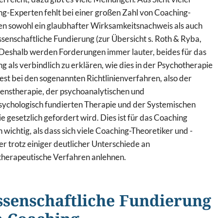
g-Experten fehlt bei einer großen Zahl von Coaching-
n sowohl ein glaubhafter Wirksamkeitsnachweis als auch
ssenschaftliche Fundierung (zur Übersicht s. Roth & Ryba,
Deshalb werden Forderungen immer lauter, beides für das
g als verbindlich zu erklären, wie dies in der Psychotherapie
st bei den sogenannten Richtlinienverfahren, also der
enstherapie, der psychoanalytischen und
sychologisch fundierten Therapie und der Systemischen
e gesetzlich gefordert wird. Dies ist für das Coaching
n wichtig, als dass sich viele Coaching-Theoretiker und -
er trotz einiger deutlicher Unterschiede an
herapeutische Verfahren anlehnen.
senschaftliche Fundierung