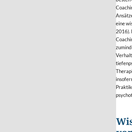
Coachin
Ansätze
eine wi
2016). 
Coachin
zuminde
Verhalt
tiefenp
Therapi
insofer
Praktik
psychot
Wis