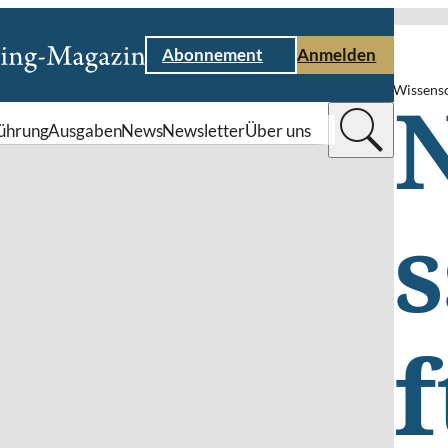
Abonnement
Anmelden
Wissens
ührung
Ausgaben
News
Newsletter
Über uns
f