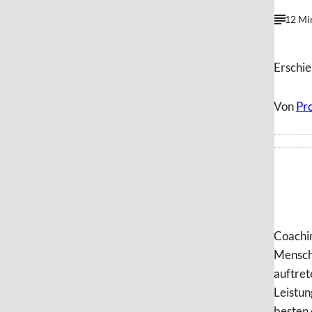
12 Mi
Erschie
Von
Pro
Coachin
Mensche
auftret
Leistun
besten 