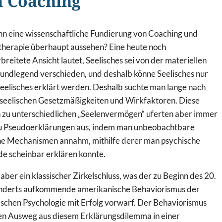
 Coaching
n eine wissenschaftliche Fundierung von Coaching und
herapie überhaupt aussehen? Eine heute noch
breitete Ansicht lautet, Seelisches sei von der materiellen
undlegend verschieden, und deshalb könne Seelisches nur
eelisches erklärt werden. Deshalb suchte man lange nach
-seelischen Gesetzmäßigkeiten und Wirkfaktoren. Diese
 zu unterschiedlichen „Seelenvermögen“ uferten aber immer
u Pseudoerklärungen aus, indem man unbeobachtbare
he Mechanismen annahm, mithilfe derer man psychische
e scheinbar erklären konnte.
t aber ein klassischer Zirkelschluss, was der zu Beginn des 20.
nderts aufkommende amerikanische Behaviorismus der
schen Psychologie mit Erfolg vorwarf. Der Behaviorismus
en Ausweg aus diesem Erklärungsdilemma in einer