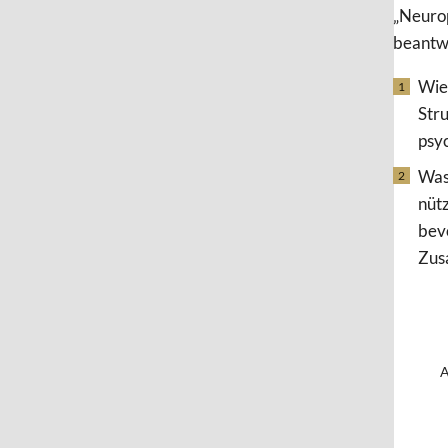
„Neuro
beantwo
Wie
Str
psy
Was
nütz
bev
Zus
A