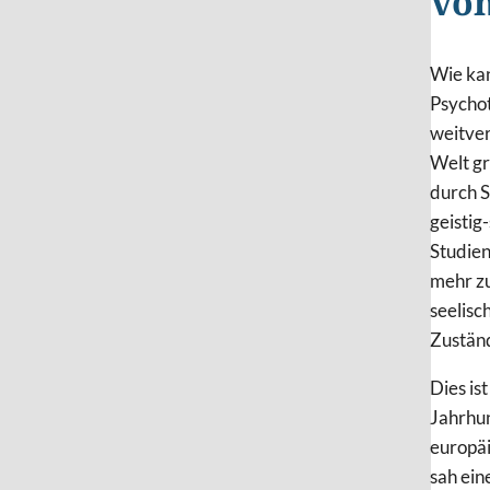
von
Wie kan
Psychot
weitver
Welt gr
durch S
geistig
Studien
mehr z
seelisc
Zuständ
Dies is
Jahrhu
europäi
sah ein