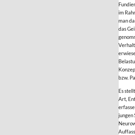
Fundier
im Rahm
man dam
das Gei
genomme
Verhalt
erwiese
Belastu
Konzept
bzw. Pa
Es stel
Art, En
erfasse
jungen 
Neurowi
Auffass