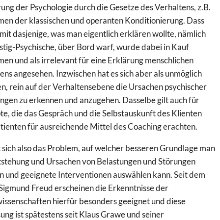
ung der Psychologie durch die Gesetze des Verhaltens, z.B.
en der klassischen und operanten Konditionierung. Dass
it dasjenige, was man eigentlich erklären wollte, nämlich
stig-Psychische, über Bord warf, wurde dabei in Kauf
n und als irrelevant für eine Erklärung menschlichen
ens angesehen. Inzwischen hat es sich aber als unmöglich
n, rein auf der Verhaltensebene die Ursachen psychischer
ngen zu erkennen und anzugehen. Dasselbe gilt auch für
e, die das Gespräch und die Selbstauskunft des Klienten
tienten für ausreichende Mittel des Coaching erachten.
lt sich also das Problem, auf welcher besseren Grundlage man
tstehung und Ursachen von Belastungen und Störungen
n und geeignete Interventionen auswählen kann. Seit dem
Sigmund Freud erscheinen die Erkenntnisse der
ssenschaften hierfür besonders geeignet und diese
ung ist spätestens seit Klaus Grawe und seiner