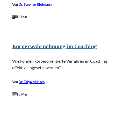
Von
Dr. Stephan Rietmann
14 Min.
©
fizkes/Shutterstock.com
Körperwahrnehmung im Coaching
Wie können körperorientierte Verfahren im Coaching
effektiv eingesetzt werden?
Von
Dr. Taiya Mikisch
13 Min.
©
Sergey Nivens/Shutterstock.com