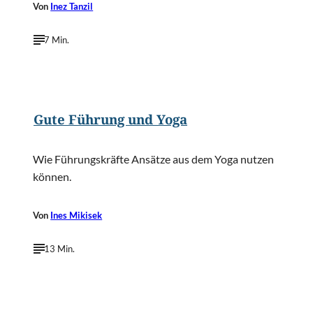
Von
Inez Tanzil
7 Min.
©
Dragon Images/Shutterstock.com
Gute Führung und Yoga
Wie Führungskräfte Ansätze aus dem Yoga nutzen
können.
Von
Ines Mikisek
13 Min.
©
Alliance Images/Shutterstock.com