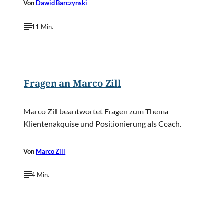
Von
Dawid Barczynski
11 Min.
©
Bettina Zill
Fragen an Marco Zill
Marco Zill beantwortet Fragen zum Thema
Klientenakquise und Positionierung als Coach.
Von
Marco Zill
4 Min.
©
Gajus/Shutterstock.com