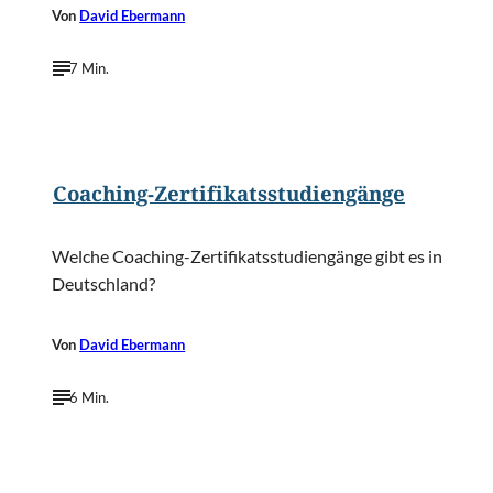
Von
David Ebermann
7 Min.
©
bikeriderlondon/Shutterstock.com
Coaching-Zertifikatsstudiengänge
Welche Coaching-Zertifikatsstudiengänge gibt es in
Deutschland?
Von
David Ebermann
6 Min.
©
dotshock/Shutterstock.com