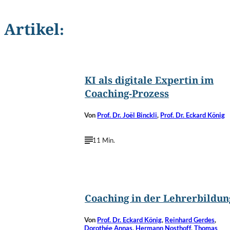
Artikel:
©
THICHA SATAPITANON/Shutterstock.com
KI als digitale Expertin im
Coaching-Prozess
Von
Prof. Dr. Joël Binckli
,
Prof. Dr. Eckard König
11 Min.
©
gualtiero boffi/Shutterstock.com
Coaching in der Lehrerbildun
Von
Prof. Dr. Eckard König
,
Reinhard Gerdes
,
Dorothée Annas
,
Hermann Nosthoff
,
Thomas