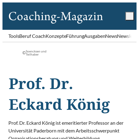
Tools
Beruf Coach
Konzepte
Führung
Ausgaben
News
Newslette
Soencksen und
©
Teilhaber
Prof. Dr.
Eckard König
Prof. Dr. Eckard König ist emeritierter Professor an der
Universität Paderborn mit dem Arbeitsschwerpunkt
Organisationsberatung und Weiterbildung,