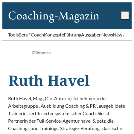
Tools
Beruf Coach
Konzepte
Führung
Ausgaben
News
Newslette
©
Citronenrot
Ruth Havel
Ruth Havel, Mag., (Co-Autorin) Teilnehmerin der
Arbeitsgruppe „Ausbildung Coaching & PR“, ausgebildete
Trainerin, zertifizierter systemischer Coach. Sie ist
Partnerin der Full-Service-Agentur havel & petz, die
Coachings und Trainings, Strategie-Beratung, klassische