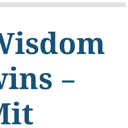
Wisdom
ins –
Mit