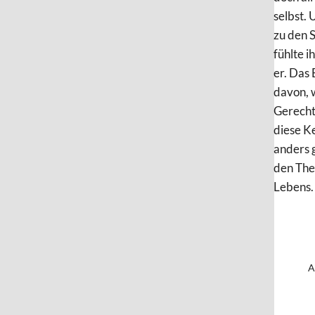
selbst. 
zu den 
fühlte i
er. Das 
davon, 
Gerechti
diese K
anders g
den Theo
Lebens.
A