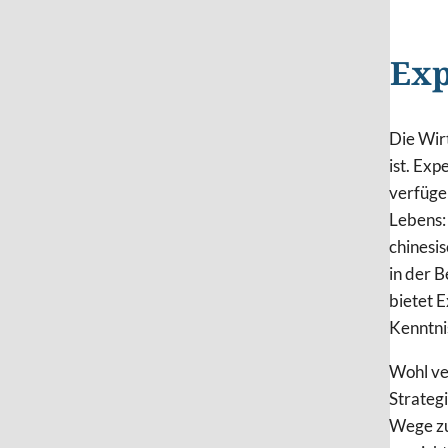
Exp
Die Wir
ist. Exp
verfüge
Lebens: 
chinesi
in der B
bietet 
Kenntni
Wohl ve
Strategi
Wege zu 