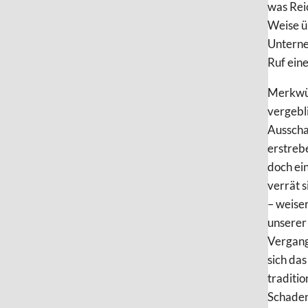
was Rei
Weise ü
Unterne
Ruf ein
Merkwür
vergebl
Ausschau
erstreb
doch ei
verrät s
– weise
unserer
Vergange
sich da
traditio
Schaden