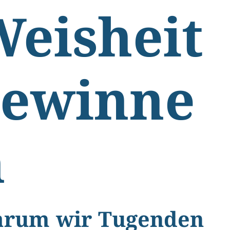
eisheit
gewinne
n
rum wir Tugenden