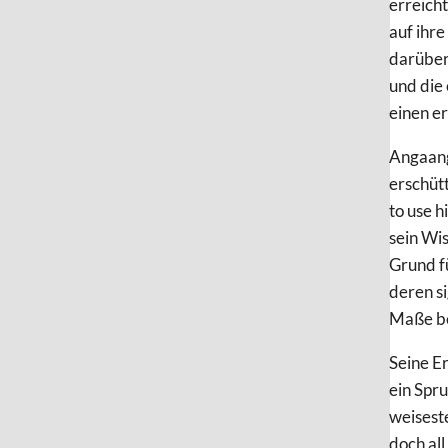
erreich
auf ihre
darüber,
und die
einen e
Angaang
erschüt
to use h
sein Wis
Grund fü
deren s
Maße be
Seine Er
ein Spru
weiseste
doch all