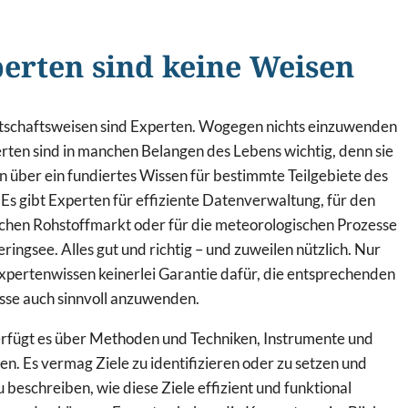
erten sind keine Weisen
tschaftsweisen sind Experten. Wogegen nichts einzuwenden
erten sind in manchen Belangen des Lebens wichtig, denn sie
n über ein fundiertes Wissen für bestimmte Teilgebiete des
Es gibt Experten für effiziente Datenverwaltung, für den
schen Rohstoffmarkt oder für die meteorologischen Prozesse
eringsee. Alles gut und richtig – und zuweilen nützlich. Nur
Expertenwissen keinerlei Garantie dafür, die entsprechenden
sse auch sinnvoll anzuwenden.
rfügt es über Methoden und Techniken, Instrumente und
en. Es vermag Ziele zu identifizieren oder zu setzen und
beschreiben, wie diese Ziele effizient und funktional