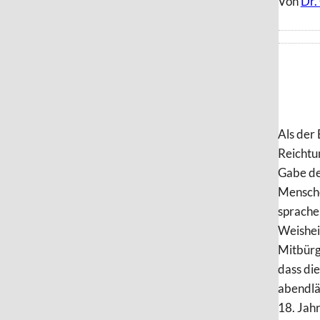
Von
Dr.
Als der 
Reichtum
Gabe de
Mensche
sprachen
Weishei
Mitbürg
dass die
abendlä
18. Jahr