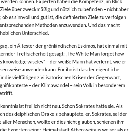
t werden können. Experten haben die Kompetenz, im Blick
 Ziele über zweckmäßig und nützlich zu befinden – nicht aber
 ob es sinnvoll und gut ist, die definierten Ziele zu verfolgen
 entsprechenden Methoden anzuwenden. Und das macht
rheblichen Unterschied.
aq, ein Ältester der grönländischen Eskimos, hat einmal mit
ternder Treffsicherheit gesagt: „The White Man forgot how
is knowledge wiseley“ – der weiße Mann hat verlernt, wie er
sen weise anwenden kann. Für ihn ist das der eigentliche
r die vielfältigen zivilisatorischen Krisen der Gegenwart,
ignifikanteste – der Klimawandel – sein Volk in besonderem
trifft.
kenntnis ist freilich nicht neu. Schon Sokrates hatte sie. Als
ch des delphischen Orakels behauptete, er, Sokrates, sei der
 aller Menschen, wollte er dies nicht glauben, schienen ihm
 die Experten seiner Heimatstadt Athen weitaus weiser als er