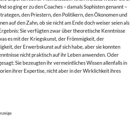
Und so ging er zu den Coaches – damals Sophisten genannt –
Strategen, den Priestern, den Politikern, den Ökonomen und
hnen auf den Zahn, ob sie nicht am Ende doch weiser seien als
Ergebnis: Sie verfügten zwar über theoretische Kenntnisse
was es mit der Kriegskunst, der Frömmigkeit, der
gkeit, der Erwerbskunst auf sich habe, aber sie konnten
enntnisse nicht praktisch auf ihr Leben anwenden. Oder
esagt: Sie bezeugten ihr vermeintliches Wissen allenfalls in
rien ihrer Expertise, nicht aber in der Wirklichkeit ihres
nzeige