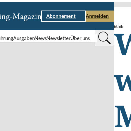
Abonnement
Anmelden
Ethik
ührung
Ausgaben
News
Newsletter
Über uns
w