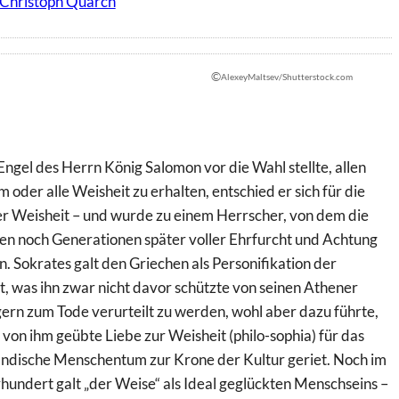
 Christoph Quarch
©
AlexeyMaltsev/Shutterstock.com
Engel des Herrn König Salomon vor die Wahl stellte, allen
 oder alle Weisheit zu erhalten, entschied er sich für die
r Weisheit – und wurde zu einem Herrscher, von dem die
n noch Generationen später voller Ehrfurcht und Achtung
. Sokrates galt den Griechen als Personifikation der
t, was ihn zwar nicht davor schützte von seinen Athener
ern zum Tode verurteilt zu werden, wohl aber dazu führte,
 von ihm geübte Liebe zur Weisheit (philo-sophia) für das
ndische Menschentum zur Krone der Kultur geriet. Noch im
hundert galt „der Weise“ als Ideal geglückten Menschseins –