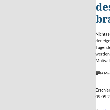
de
br
Nichts s
der eig
Tugende
werden,
Motivat
14 Min
Erschie
09.09.