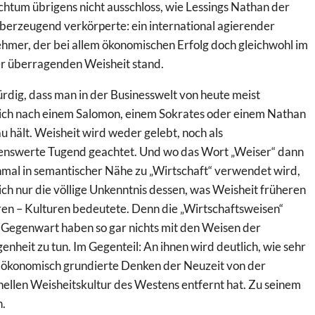
chtum übrigens nicht ausschloss, wie Lessings Nathan der
berzeugend verkörperte: ein international agierender
hmer, der bei allem ökonomischen Erfolg doch gleichwohl im
er überragenden Weisheit stand.
dig, dass man in der Businesswelt von heute meist
ich nach einem Salomon, einem Sokrates oder einem Nathan
 hält. Weisheit wird weder gelebt, noch als
enswerte Tugend geachtet. Und wo das Wort „Weiser“ dann
nmal in semantischer Nähe zu „Wirtschaft“ verwendet wird,
ich nur die völlige Unkenntnis dessen, was Weisheit früheren
ren – Kulturen bedeutete. Denn die „Wirtschaftsweisen“
 Gegenwart haben so gar nichts mit den Weisen der
nheit zu tun. Im Gegenteil: An ihnen wird deutlich, wie sehr
s ökonomisch grundierte Denken der Neuzeit von der
nellen Weisheitskultur des Westens entfernt hat. Zu seinem
.