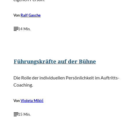
Von
Ralf Gasche
14 Min.
©
Annette Shaff/Shutterstock.com
Führungskräfte auf der Bühne
Die Rolle der individuellen Persönlichkeit im Auftritts-
Coaching.
Von
Violeta Mikić
15 Min.