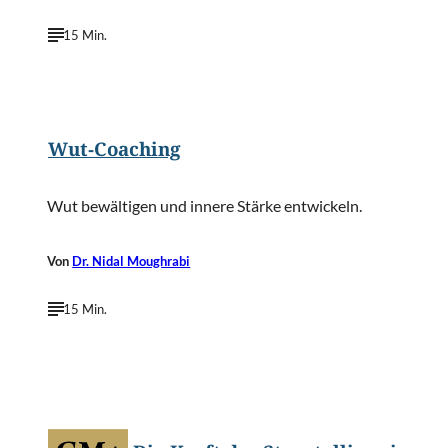
15 Min.
©
StunningArt/Shutterstock.com
Wut-Coaching
Wut bewältigen und innere Stärke entwickeln.
Von
Dr. Nidal Moughrabi
15 Min.
©
Jacob Lund/Shutterstock.com