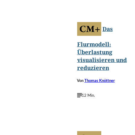
Adam Rhodes
©
UK/Shutterstock.com
Das
Flurmodell:
Überlastung
visualisieren und
reduzieren
Von
Thomas Knöttner
12 Min.
©
eamesBot/Shutterstock.com