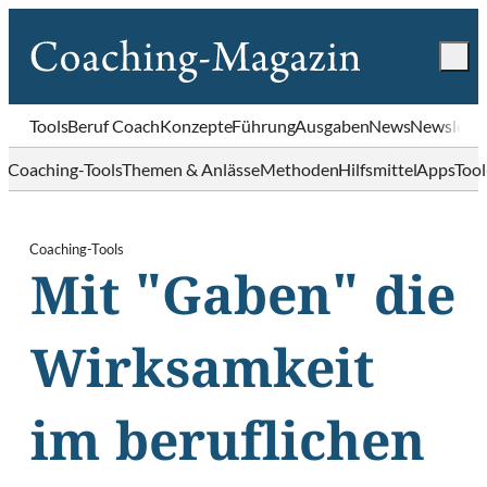
Tools
Beruf Coach
Konzepte
Führung
Ausgaben
News
Newslette
Coaching-Tools
Themen & Anlässe
Methoden
Hilfsmittel
Apps
Too
Coaching-Tools
Mit "Gaben" die
Wirksamkeit
im beruflichen