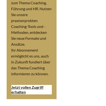
zum Thema Coaching,
Führung und HR. Nutzen
Sie unsere
praxiserprobten
Coaching-Tools und -
Methoden, entdecken
Sie neue Formate und
Ansätze.
Ihr Abonnement
ermöglicht es uns, auch
in Zukunft fundiert über
das Thema Coaching
informieren zu können.
Jetzt vollen Zugriff
erhalten