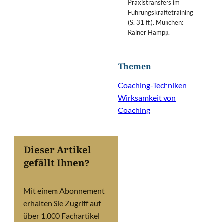
Praxistransfers im
Führungskräftetraining
(S. 31 ff.). München:
Rainer Hampp.
Themen
Coaching-Techniken
Wirksamkeit von
Coaching
Dieser Artikel
gefällt Ihnen?
Mit einem Abonnement
erhalten Sie Zugriff auf
über 1.000 Fachartikel