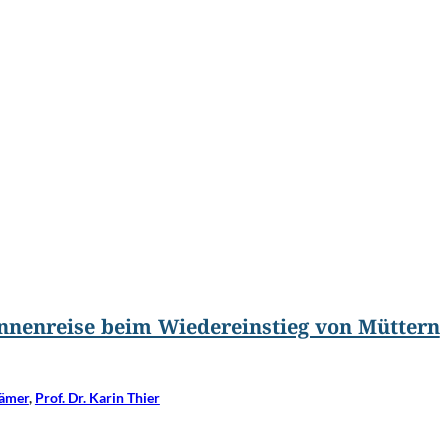
©
George Rudy/Shutterstock.com
nnenreise beim Wiedereinstieg von Müttern
rämer
,
Prof. Dr. Karin Thier