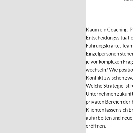
Kaum ein Coaching-P
Entscheidungssituatio
Führungskräfte, Tea
Einzelpersonen stehe
je vor komplexen Frage
wechseln? Wie positio
Konflikt zwischen zw
Welche Strategie ist f
Unternehmen zukunft
privaten Bereich der 
Klienten lassen sich 
aufarbeiten und neue
eröffnen.