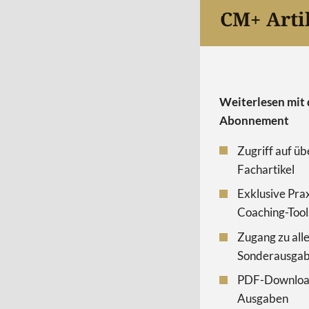
CM+ Arti
Weiterlesen mit 
Abonnement
Zugriff auf üb
Fachartikel
Exklusive Pra
Coaching-Tool
Zugang zu all
Sonderausga
PDF-Download
Ausgaben