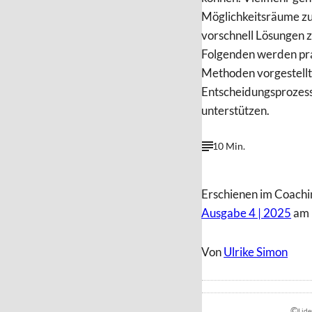
Möglichkeitsräume zu
vorschnell Lösungen 
Folgenden werden pr
Methoden vorgestellt,
Entscheidungsprozess
unterstützen.
10 Min.
Erschienen im Coachi
Ausgabe 4 | 2025
am 
Von
Ulrike Simon
©
Lide