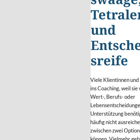
swaage
Tetral
und
Entsch
sreife
Viele Klientinnen un
ins Coaching, weil sie
Wert-, Berufs- oder
Lebensentscheidunge
Unterstützung benötig
häufig nicht ausreiche
zwischen zwei Option
können. Vielmehr geh