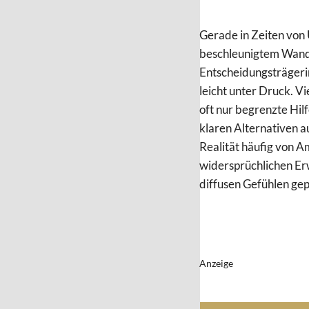
Gerade in Zeiten von
beschleunigtem Wand
Entscheidungsträgeri
leicht unter Druck. V
oft nur begrenzte Hilf
klaren Alternativen a
Realität häufig von A
widersprüchlichen E
diffusen Gefühlen gepr
Anzeige