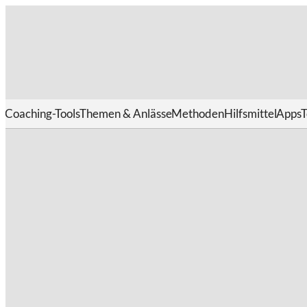
Coaching-Tools
Themen & Anlässe
Methoden
Hilfsmittel
Apps
T