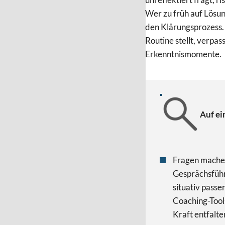
Wer zu früh auf Lösung
den Klärungsprozess.
Routine stellt, verpas
Erkenntnismomente.
Auf ei
Fragen mache
Gesprächsführ
situativ passe
Coaching-Too
Kraft entfalte