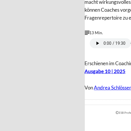
macht wirkungsvolles
können Coaches vorge
Fragenrepertoire zu 
13 Min.
Erschienen im Coachi
Ausgabe 10 | 2025
Von
Andrea Schlösse
©
ESB Prof