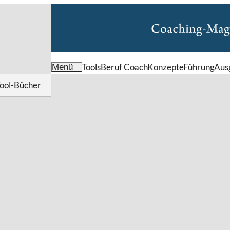
Tools
Beruf Coach
Konzepte
Führung
Aus
Menü
ool-Bücher