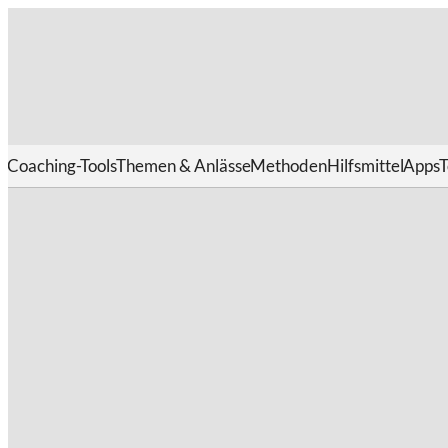
Coaching-Tools
Themen & Anlässe
Methoden
Hilfsmittel
Apps
T