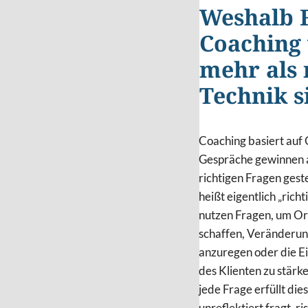
Weshalb 
Coaching 
mehr als 
Technik s
Coaching basiert auf
Gespräche gewinnen a
richtigen Fragen gest
heißt eigentlich „rich
nutzen Fragen, um Or
schaffen, Veränderu
anzuregen oder die 
des Klienten zu stärke
jede Frage erfüllt di
unreflektiert fragt, ri