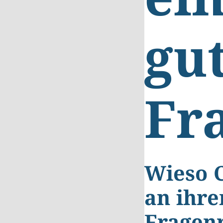
ei
gu
Fr
Wieso 
an ihr