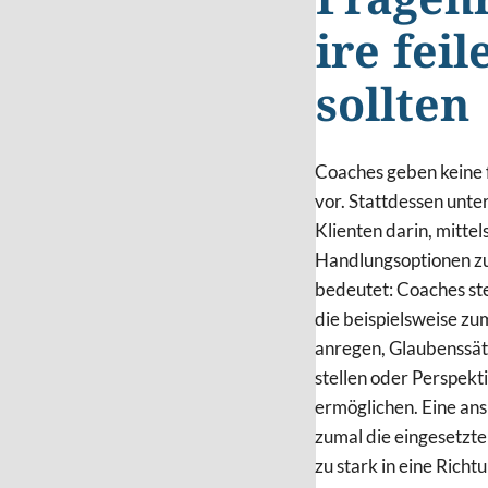
Fragen
ire feil
sollten
Coaches geben keine 
vor. Stattdessen unter
Klienten darin, mittel
Handlungsoptionen zu
bedeutet: Coaches ste
die beispielsweise z
anregen, Glaubenssät
stellen oder Perspek
ermöglichen. Eine an
zumal die eingesetzte
zu stark in eine Richt