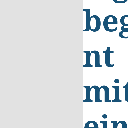
be
nt
mi