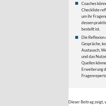
Coaches könn
Checkliste ref
um ihr Fragen
dessen prakt
bestellt ist.
Die Reflexion
Gespräche, kol
Austausch, We
und das Nutze
Quellen könne
Erweiterung 
Fragenreperto
Dieser Beitrag zeigt,